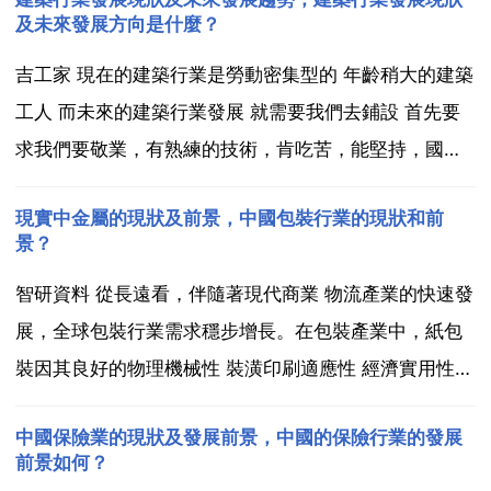
及未來發展方向是什麼？
吉工家 現在的建築行業是勞動密集型的 年齡稍大的建築
工人 而未來的建築行業發展 就需要我們去鋪設 首先要
求我們要敬業，有熟練的技術，肯吃苦，能堅持，國家
在倡導工匠精神，如果每一個建築業農民工，都有做匠
現實中金屬的現狀及前景，中國包裝行業的現狀和前
人的意識，在建築行業，精益求精，必定會成長為新時
景？
代倍受歡迎的建築工人，我們 還是要發揚傳幫帶的優良
智研資料 從長遠看，伴隨著現代商業 物流產業的快速發
傳...
展，全球包裝行業需求穩步增長。在包裝產業中，紙包
裝因其良好的物理機械性 裝潢印刷適應性 經濟實用性和
環保性，使用範圍越來越廣。中國的包裝行業社會需求
中國保險業的現狀及發展前景，中國的保險行業的發展
量大，科技含量日益提高，已成為我國國民經濟中的重
前景如何？
要產業之一。據 從2011年到2015年，包裝工業總...