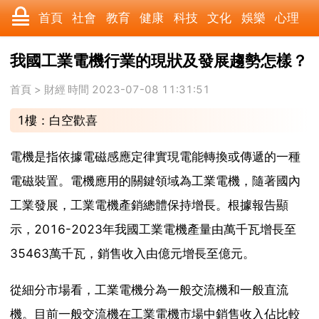
首頁
社會
教育
健康
科技
文化
娛樂
心理
數碼
汽車
美食
遊戲
時尚
家居
財經
旅遊
我國工業電機行業的現狀及發展趨勢怎樣？
科學
育兒
職場
歷史
體育
寵物
三農
動漫
首頁
>
財經
時間 2023-07-08 11:31:51
1樓：白空歡喜
收藏
國際
軍事
電影
其它
電機是指依據電磁感應定律實現電能轉換或傳遞的一種
電磁裝置。電機應用的關鍵領域為工業電機，隨著國內
工業發展，工業電機產銷總體保持增長。根據報告顯
示，2016-2023年我國工業電機產量由萬千瓦增長至
35463萬千瓦，銷售收入由億元增長至億元。
從細分市場看，工業電機分為一般交流機和一般直流
機。目前一般交流機在工業電機市場中銷售收入佔比較