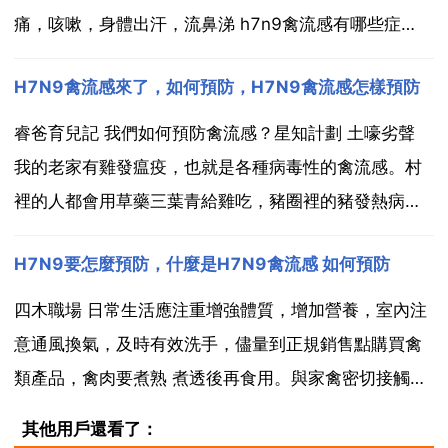
痛，咳嗽，身體出汗，流鼻涕 h7n9禽流感有哪些症
狀？ 中國農業出版社 禽流感的潛伏期從幾個小時到3 5
H7N9禽流感來了，如何預防，H7N9禽流感怎樣預防
天不等。禽流感的臨床症狀也表現千差萬別，從無症狀
感染到呼吸道疾病和產蛋下降，再到死亡率達1...
睿爸育兒記 我們如何預防禽流感？星知計劃 土嚎劣聲
我的老家有雞發瘟疫，也就是各種病毒性的禽流感。村
裡的人都會用草藥三葉青給雞吃，豬圈裡的豬發熱病也
用三葉青草藥喂，效果很靈的。只是現在很難挖到這種
H7N9要怎麼預防，什麼是H7N9禽流感 如何預防
草藥了，偶爾挖到一點，都寶貝似的留著給小孩發燒咳
嗽用。三葉青藥書上記載是用來抗病毒 發熱 咳嗽 肺炎
四木職場 日常生活應注重增強體質，增加營養，室內注
腸...
意通風換氣，及時有效洗手，儘量到正規銷售點購買禽
類產品，禽肉要煮熟 煮透後再食用。與家禽密切接觸的
人員應注意自身防護，勤洗手，戴口罩，避免受傷。要
其他用戶還看了：
隨時關注疫情動向，一旦出現流行強度明顯增加，要及