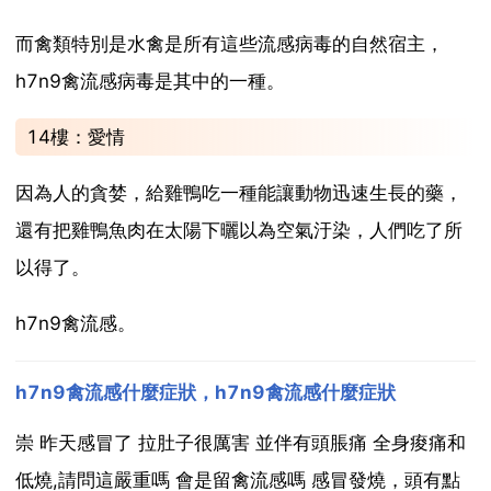
而禽類特別是水禽是所有這些流感病毒的自然宿主，
h7n9禽流感病毒是其中的一種。
14樓：愛情
因為人的貪婪，給雞鴨吃一種能讓動物迅速生長的藥，
還有把雞鴨魚肉在太陽下曬以為空氣汙染，人們吃了所
以得了。
h7n9禽流感。
h7n9禽流感什麼症狀，h7n9禽流感什麼症狀
崇 昨天感冒了 拉肚子很厲害 並伴有頭脹痛 全身痠痛和
低燒,請問這嚴重嗎 會是留禽流感嗎 感冒發燒，頭有點