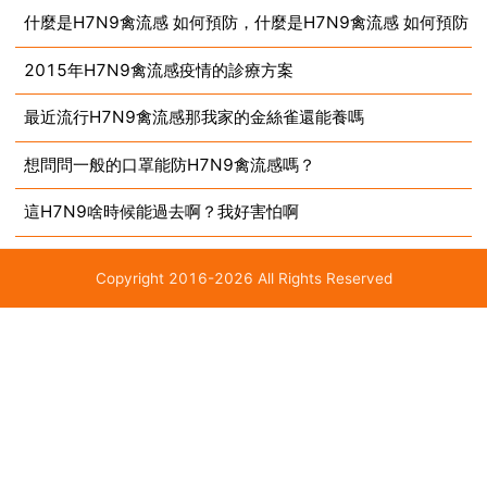
什麼是H7N9禽流感 如何預防，什麼是H7N9禽流感 如何預防
時調整防護措施。出現呼吸道感染症狀時，應及時到醫
2015年H7N9禽流感疫情的診療方案
院就診。...
最近流行H7N9禽流感那我家的金絲雀還能養嗎
想問問一般的口罩能防H7N9禽流感嗎？
這H7N9啥時候能過去啊？我好害怕啊
Copyright 2016-2026 All Rights Reserved