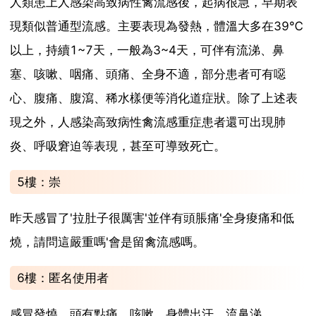
人類患上人感染高致病性禽流感後，起病很急，早期表
現類似普通型流感。主要表現為發熱，體溫大多在39℃
以上，持續1~7天，一般為3~4天，可伴有流涕、鼻
塞、咳嗽、咽痛、頭痛、全身不適，部分患者可有噁
心、腹痛、腹瀉、稀水樣便等消化道症狀。除了上述表
現之外，人感染高致病性禽流感重症患者還可出現肺
炎、呼吸窘迫等表現，甚至可導致死亡。
5樓：崇
昨天感冒了'拉肚子很厲害'並伴有頭脹痛'全身痠痛和低
燒，請問這嚴重嗎'會是留禽流感嗎。
6樓：匿名使用者
感冒發燒，頭有點痛，咳嗽，身體出汗，流鼻涕。