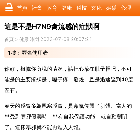
首頁
社會
教育
健康
科技
文化
娛樂
心理
數碼
汽車
美食
遊戲
時尚
家居
財經
旅遊
這是不是H7N9禽流感的症狀啊
科學
育兒
職場
歷史
體育
寵物
三農
動漫
首頁
>
健康
時間 2023-07-08 20:07:21
1樓：匿名使用者
收藏
國際
軍事
電影
其它
你好，根據你所說的情況，請把心放在肚子裡吧，不可
能是的主要證狀是，嗓子疼，發燒，且是迅速達到40度
左右。
春天的感冒多為風寒感冒，是寒氣侵襲了肌體。當人的
**受到寒邪侵襲時，**有自我保護功能，就自動關閉
了。這樣寒邪就不能再進入人體。