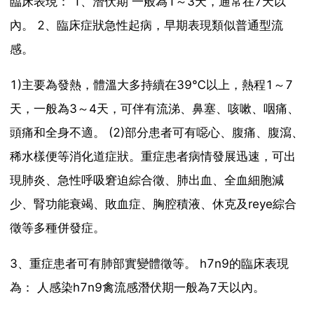
臨床表現： 1、潛伏期 一般為1～3天，通常在7天以
內。 2、臨床症狀急性起病，早期表現類似普通型流
感。
1)主要為發熱，體溫大多持續在39℃以上，熱程1～7
天，一般為3～4天，可伴有流涕、鼻塞、咳嗽、咽痛、
頭痛和全身不適。 (2)部分患者可有噁心、腹痛、腹瀉、
稀水樣便等消化道症狀。重症患者病情發展迅速，可出
現肺炎、急性呼吸窘迫綜合徵、肺出血、全血細胞減
少、腎功能衰竭、敗血症、胸腔積液、休克及reye綜合
徵等多種併發症。
3、重症患者可有肺部實變體徵等。 h7n9的臨床表現
為： 人感染h7n9禽流感潛伏期一般為7天以內。