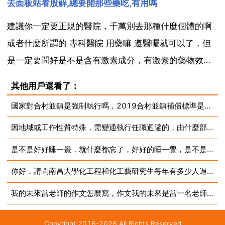
去面板站看股蘚,總要開那些藥吃,有用嗎
樂觀的人相處。3 每一天向自己的頭腦中注入積極的想
法。有時我們可能會隨機地想到一些消極的想法，然後
建議你一定要正規的醫院，千萬別去那種什麼個體的啊
它...
或者什麼所謂的 專科醫院 用藥嘛 遵醫囑就可以了，但
是一定要問好是不是含有激素成分，有激素的藥物效果
非常好，但是很容易產生依賴！用克黴唑水溶液塗抹。
其他用戶還看了：
記住是水溶液，不要買乳膏劑！一支幾毛錢，見效快，
國家對合村並鎮是強制執行嗎，2019合村並鎮補償標準是什麼
無 普藥治頑疾！我讀書時得了，使用後兩週就好了，十
因地域或工作性質特殊，需變通執行任職迴避的，由什麼部門規定
幾年來...
是不是好好睡一覺，就什麼都忘了，好好的睡一覺，是不是可以忘掉昨天得煩惱？
你好，請問南昌大學化工程和化工藝研究生每年有多少人過線被刷
我的未來當老師的作文怎麼寫，作文我的未來是當一名老師450左右
Copyright 2016-2026 All Rights Reserved