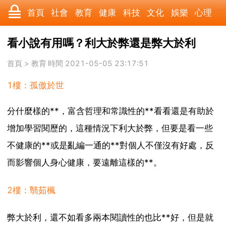
首頁
社會
教育
健康
科技
文化
娛樂
心理
數碼
汽車
美食
遊戲
時尚
家居
財經
旅遊
看小說有用嗎？利大於弊還是弊大於利
科學
育兒
職場
歷史
體育
寵物
三農
動漫
首頁
>
教育
時間 2021-05-05 23:17:51
1樓：孤傲於世
收藏
國際
軍事
電影
其它
分什麼樣的**，富含哲理和常識性的**看看還是有助於
增加學習閱歷的，這種情況下利大於弊，但要是看一些
不健康的**或是亂編一通的**對個人不僅沒有好處，反
而影響個人身心健康，要遠離這樣的**。
2樓：翳茹楓
弊大於利，還不如看多兩本閱讀性的也比**好，但是就