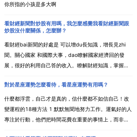
你所指的小孩是多大啊
看財經新聞對炒股有用嗎，我怎麼感覺我看財經新聞跟
炒股沒什麼關係，怎麼辦？
看財經bai新聞的好處是 可以增du長知識，增長見zhi
聞。關心國家 和國際大事，dao瞭解國家經濟回的發
展，很好的利用自己答的收入。瞭解財經知識，掌握世
界金融局勢。廣義的財經新聞或稱泛經濟新聞，覆蓋全
對於星座運勢怎麼看待，看星座運勢有用嗎？
部社會經濟生活和與經濟有關的領域，包括從生產到消
費 從城市到農村 從巨集觀到微觀 從安全生產到服...
什麼都浮雲，自己才是真的，信什麼都不如信自己！改
變運程的18種方法 1 默默無聞地努力工作。運氣好的人
專注於行動，他們把時間花費在重要的事情上，而非自
誇和炫耀。他們總是專注於更好的工作表現。2 與積極