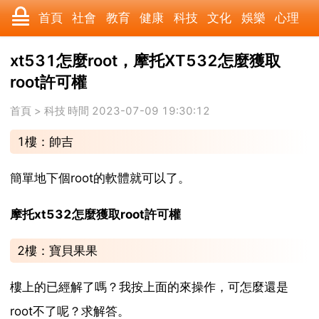
首頁
社會
教育
健康
科技
文化
娛樂
心理
數碼
汽車
美食
遊戲
時尚
家居
財經
旅遊
xt531怎麼root，摩托XT532怎麼獲取
root許可權
科學
育兒
職場
歷史
體育
寵物
三農
動漫
首頁
>
科技
時間 2023-07-09 19:30:12
收藏
國際
軍事
電影
其它
1樓：帥吉
簡單地下個root的軟體就可以了。
摩托xt532怎麼獲取root許可權
2樓：寶貝果果
樓上的已經解了嗎？我按上面的來操作，可怎麼還是
root不了呢？求解答。