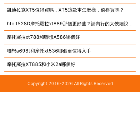
也不錯，智慧ip撥號，鎖屏農曆顯示，再裝個blur主題，
凱迪拉克XT5值得買嗎，XT5這款車怎麼樣，值得買嗎？
也挺美觀的，如果想折騰的話，cm7已更新到7....
htc t528D摩托羅拉xt889那個更好些？請內行的大俠細說一下（以便我酌情選購）不勝感謝
摩托羅拉xt788和聯想A586哪個好
聯想a698t和摩托xt536哪個更值得入手
摩托羅拉XT885和小米2a哪個好
Copyright 2016-2026 All Rights Reserved