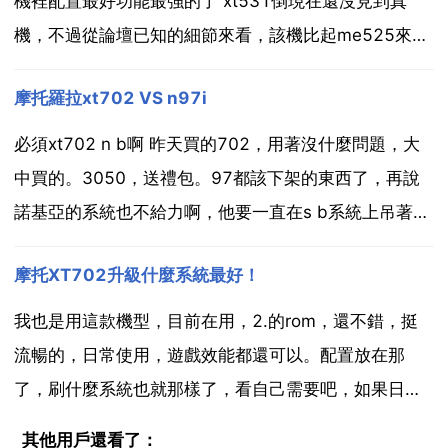
機裡配置最好功能最強的了 xt531倒現在還沒見到真
機，不過從論壇已知的細節來看，該機比起me525來說
還是差距很大的 首先說me525是3.7寸屏，800x480
摩托羅拉xt702 VS n97i
的解析度，而xt531是3.5的屏，480x320的屏，這個
差距就非常明顯了 其次...
必須xt702 n b啊 昨天買的702，用著沒什麼問題，大
中買的。3050，送禮包。97都該下架的東西了，再說
諾基亞的系統也不給力啊，他要一直在s b系統上吊著，
就等死吧。moto已經不是以前的moto了，你去android
摩托XT702升級什麼系統最好！
論壇看看去，702的發帖量子長期第一。有錢沒文化，
就買諾基亞吧。請不要在拿...
我也是用這款機型，目前在用，2.的rom，還不錯，挺
流暢的，日常使用，遊戲效能都還可以。配置放在那
了，刷什麼系統也就那樣了，看自己需要吧，如果日常
使用，追求穩定，後臺的可以刷改版的國行2.2，現在的
其他用戶還看了：