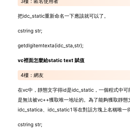
3樓：匿名使用者
把idc_static重新命名一下應該就可以了。
cstring str;
getdlgitemtexta(idc_sta,str);
vc裡面怎麼給static text 賦值
4樓：網友
在vc中，靜態文字得id是idc_static，一個程式中
是無法被vc++獲取唯一地址的。為了能夠獲取靜態文字
idc_statica、idc_static1等在對話方塊上名稱
cstring str;