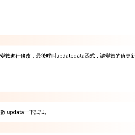
數進行修改，最後呼叫updatedata函式，讓變數的值更
 updata一下試試。