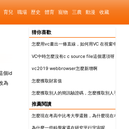
育兒
職場
歷史
體育
寵物
三農
動漫
收藏
猜你喜歡
怎麼用vc畫出一條直線，如何用VC 在視窗中畫線
VC中時怎麼沒有c c source file這個選項呀
vc2019 webbrowser怎麼新增啊
這個id
怎麼獲取財富值
改為
怎麼獲取別人的簡訊驗證碼，怎麼獲取別人手機上
推薦閱讀
怎麼現在考高中比考大學還難，為什麼現在考高中
為什麼一些科學家還在研究平行宇宙呢