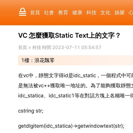
首頁
社會
教育
健康
科技
文化
娛樂
VC 怎麼獲取Static Text上的文字？
國際
軍事
電影
其它
首頁
>
科技
時間 2023-07-11 05:54:57
1樓：浪花飄零
在vc中，靜態文字得id是idc_static，一個程式中
是無法被vc++獲取唯一地址的。為了能夠獲取靜態文字
idc_statica、idc_static1等在對話方塊上名稱
cstring str;
getdlgitem(idc_statica)->getwindowtext(str);