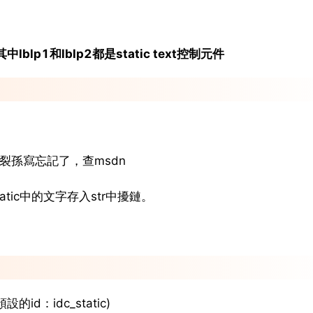
lblp1和lblp2都是static text控制元件
，大小緩裂孫寫忘記了，查msdn
讀源激取static中的文字存入str中擾鏈。
的id：idc_static)