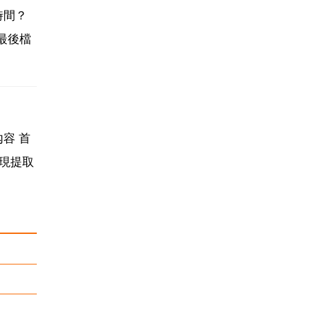
時間？
取最後檔
容 首
實現提取