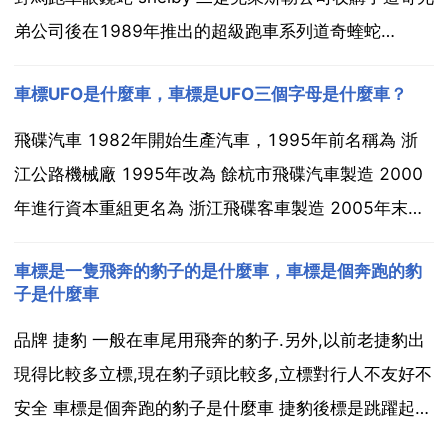
弟公司後在1989年推出的超級跑車系列道奇蝰蛇
dodge viper shelby，福特 野馬跑車系列。也稱 謝爾比
車標UFO是什麼車，車標是UFO三個字母是什麼車？
眼鏡蛇。雖然shelby出身於野馬系列，但是嚴格意義上
可以看做獨立車型。眼...
飛碟汽車 1982年開始生產汽車，1995年前名稱為 浙
江公路機械廠 1995年改為 餘杭市飛碟汽車製造 2000
年進行資本重組更名為 浙江飛碟客車製造 2005年末山
東五徵集團投資控股，實現第二次重組，並更名為 浙江
車標是一隻飛奔的豹子的是什麼車，車標是個奔跑的豹
飛碟汽車製造 永源汽車，他有一款越野車叫ufo ufo ufo
子是什麼車
全稱為unident...
品牌 捷豹 一般在車尾用飛奔的豹子.另外,以前老捷豹出
現得比較多立標,現在豹子頭比較多,立標對行人不友好不
安全 車標是個奔跑的豹子是什麼車 捷豹後標是跳躍起來
的豹子，前面是圓形的豹子臉！非常有動感的一款車，