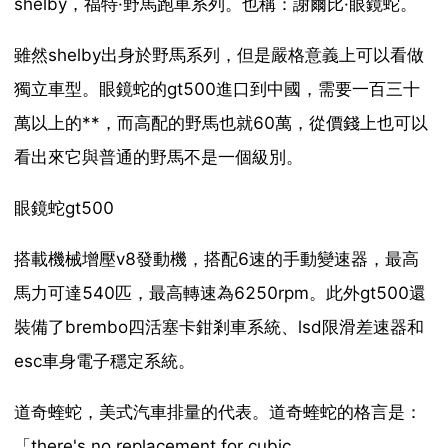
shelby，福特·野馬跑車系列。也稱：謝爾比·眼鏡蛇。
雖然shelby出身於野馬系列，但是嚴格意義上可以看做
獨立車型。眼鏡蛇的gt500進口到中國，需要一百三十
萬以上的**，而高配的野馬也就60萬，從價錢上也可以
看出來它與普通的野馬不是一個級別。
眼鏡蛇gt500
搭載機械增壓v8發動機，搭配6速的手動變速器，最高
馬力可達540匹，最高轉速為6250rpm。此外gt500還
裝備了brembo四活塞卡鉗剎車系統、lsd限滑差速器和
esc車身電子穩定系統。
道奇蝰蛇，美式汽車排量的代表。道奇蝰蛇的格言是：
「there's no replacement for cubic