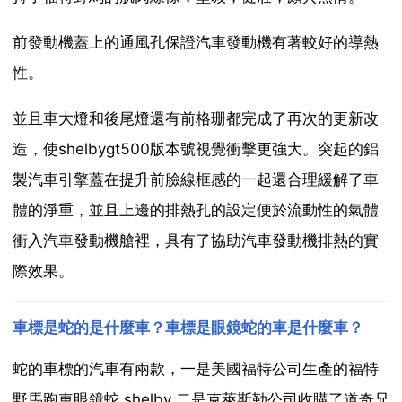
前發動機蓋上的通風孔保證汽車發動機有著較好的導熱
性。
並且車大燈和後尾燈還有前格珊都完成了再次的更新改
造，使shelbygt500版本號視覺衝擊更強大。突起的鋁
製汽車引擎蓋在提升前臉線框感的一起還合理緩解了車
體的淨重，並且上邊的排熱孔的設定便於流動性的氣體
衝入汽車發動機艙裡，具有了協助汽車發動機排熱的實
際效果。
車標是蛇的是什麼車？車標是眼鏡蛇的車是什麼車？
蛇的車標的汽車有兩款，一是美國福特公司生產的福特
野馬跑車眼鏡蛇 shelby 二是克萊斯勒公司收購了道奇兄