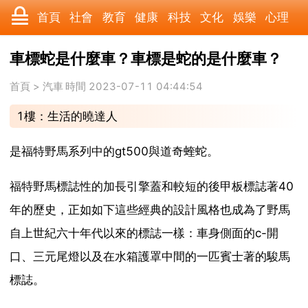
首頁
社會
教育
健康
科技
文化
娛樂
心理
數碼
汽車
美食
遊戲
時尚
家居
財經
旅遊
車標蛇是什麼車？車標是蛇的是什麼車？
科學
育兒
職場
歷史
體育
寵物
三農
動漫
首頁
>
汽車
時間 2023-07-11 04:44:54
1樓：生活的曉達人
收藏
國際
軍事
電影
其它
是福特野馬系列中的gt500與道奇蝰蛇。
福特野馬標誌性的加長引擎蓋和較短的後甲板標誌著40
年的歷史，正如如下這些經典的設計風格也成為了野馬
自上世紀六十年代以來的標誌一樣：車身側面的c-開
口、三元尾燈以及在水箱護罩中間的一匹賓士著的駿馬
標誌。