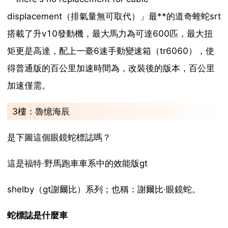
displacement（排氣量無可取代）」最**的道奇蝰蛇srt
搭載了升v10發動機，最大馬力為可達600匹，最大扭
矩更是高達，配上一臺6速手動變速箱（tr6060），使
得普通版的百公里加速時間為，改裝後的版本，百公里
加速僅需。
3樓：魯憶海辰
是下圖這個眼鏡蛇標誌嗎？
這是福特·野馬跑車車系中的效能版gt
shelby（gt謝爾比）系列；也稱：謝爾比·眼鏡蛇。
蛇標誌是什麼車