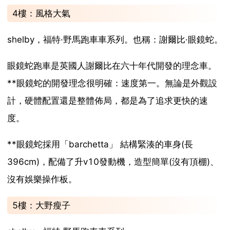
4樓：風格大氣
shelby，福特·野馬跑車車系列。也稱：謝爾比·眼鏡蛇。
眼鏡蛇跑車是英國人謝爾比在六十年代開發的理念車。
**眼鏡蛇的開發理念很明確：速度第一。無論是外觀設
計，硬體配置還是整體佈局，都是為了追求更快的速
度。
**眼鏡蛇採用「barchetta」 結構緊湊的車身(長
396cm)，配備了升v10發動機，造型簡單(沒有頂棚)、
沒有娛樂操作板。
5樓：大野瘦子