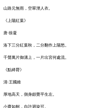
山路元無雨，空翠溼人衣。
《上陽紅葉》
唐·徐凝
洛下三分紅葉秋，二分翻作上陽愁。
千聲萬片御溝上，一片出宮何處流。
《點絳脣》
清·王國維
厚地高天，側身頗覺平生左。
小齋如舸，自許迴旋可。