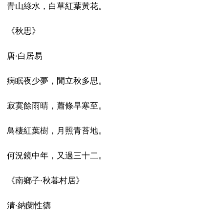
青山綠水，白草紅葉黃花。
《秋思》
唐·白居易
病眠夜少夢，閒立秋多思。
寂寞餘雨晴，蕭條早寒至。
鳥棲紅葉樹，月照青苔地。
何況鏡中年，又過三十二。
《南鄉子·秋暮村居》
清·納蘭性德