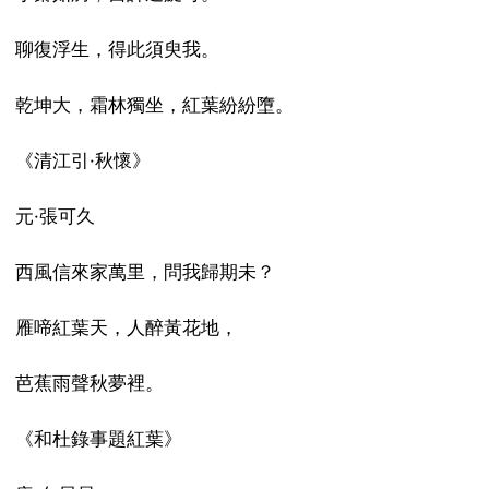
聊復浮生，得此須臾我。
乾坤大，霜林獨坐，紅葉紛紛墮。
《清江引·秋懷》
元·張可久
西風信來家萬里，問我歸期未？
雁啼紅葉天，人醉黃花地，
芭蕉雨聲秋夢裡。
《和杜錄事題紅葉》