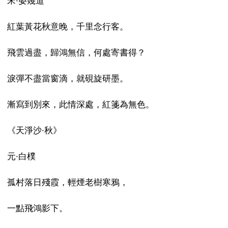
宋·晏幾道
紅葉黃花秋意晚，千里念行客。
飛雲過盡，歸鴻無信，何處寄書得？
淚彈不盡當窗滴，就硯旋研墨。
漸寫到別來，此情深處，紅箋為無色。
《天淨沙·秋》
元·白樸
孤村落日殘霞，輕煙老樹寒鴉，
一點飛鴻影下。