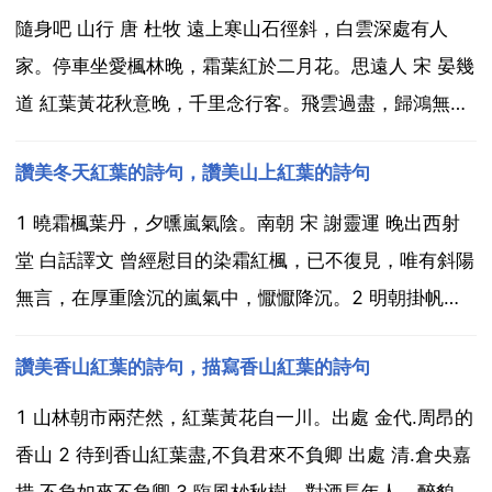
隨身吧 山行 唐 杜牧 遠上寒山石徑斜，白雲深處有人
家。停車坐愛楓林晚，霜葉紅於二月花。思遠人 宋 晏幾
道 紅葉黃花秋意晚，千里念行客。飛雲過盡，歸鴻無
信，何處寄書得？淚彈不盡當窗滴，就硯旋研墨。漸寫
讚美冬天紅葉的詩句，讚美山上紅葉的詩句
到別來，此情深處，紅箋為無色。天淨沙 秋 元 白樸 孤
村落日殘霞，輕煙老樹寒鴉，一點飛鴻影下。青山綠...
1 曉霜楓葉丹，夕曛嵐氣陰。南朝 宋 謝靈運 晚出西射
堂 白話譯文 曾經慰目的染霜紅楓，已不復見，唯有斜陽
無言，在厚重陰沉的嵐氣中，懨懨降沉。2 明朝掛帆
席，楓葉落紛紛。唐 李白 夜泊牛渚懷古 白話譯文 明早
讚美香山紅葉的詩句，描寫香山紅葉的詩句
我將掛起船帆離開牛渚，這裡只有滿天楓葉飄落紛紛。3
停車坐愛楓林晚，霜葉紅於二月花。唐 杜牧...
1 山林朝市兩茫然，紅葉黃花自一川。出處 金代.周昂的
香山 2 待到香山紅葉盡,不負君來不負卿 出處 清.倉央嘉