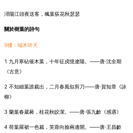
潯陽江頭夜送客，楓葉荻花秋瑟瑟
關於樹葉的詩句
9樓：端木吟天
1 九月寒砧催木葉，十年征戍憶遼陽。——唐·沈全期
《古意》
2 不知細葉誰裁出，二月春風似剪刀——唐·賀知章《詠
柳》
3 蘭葉春葳蕤，桂花秋皎潔。——唐·張九齡《感遇》
4 荷葉羅裙一色裁，芙蓉向臉兩邊開。——唐·王昌齡