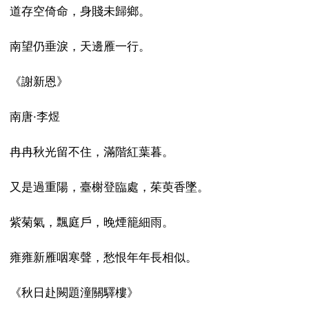
道存空倚命，身賤未歸鄉。
南望仍垂淚，天邊雁一行。
《謝新恩》
南唐·李煜
冉冉秋光留不住，滿階紅葉暮。
又是過重陽，臺榭登臨處，茱萸香墜。
紫菊氣，飄庭戶，晚煙籠細雨。
雍雍新雁咽寒聲，愁恨年年長相似。
《秋日赴闕題潼關驛樓》