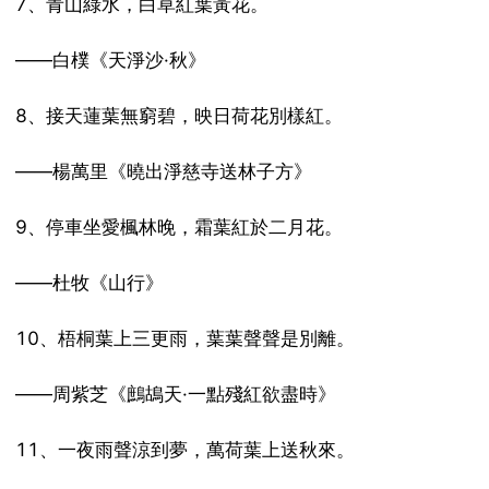
7、青山綠水，白草紅葉黃花。
——白樸《天淨沙·秋》
8、接天蓮葉無窮碧，映日荷花別樣紅。
——楊萬里《曉出淨慈寺送林子方》
9、停車坐愛楓林晚，霜葉紅於二月花。
——杜牧《山行》
10、梧桐葉上三更雨，葉葉聲聲是別離。
——周紫芝《鷓鴣天·一點殘紅欲盡時》
11、一夜雨聲涼到夢，萬荷葉上送秋來。