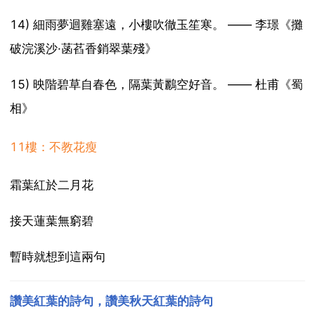
14) 細雨夢迴雞塞遠，小樓吹徹玉笙寒。 —— 李璟《攤
破浣溪沙·菡萏香銷翠葉殘》
15) 映階碧草自春色，隔葉黃鸝空好音。 —— 杜甫《蜀
相》
11樓：不教花瘦
霜葉紅於二月花
接天蓮葉無窮碧
暫時就想到這兩句
讚美紅葉的詩句，讚美秋天紅葉的詩句