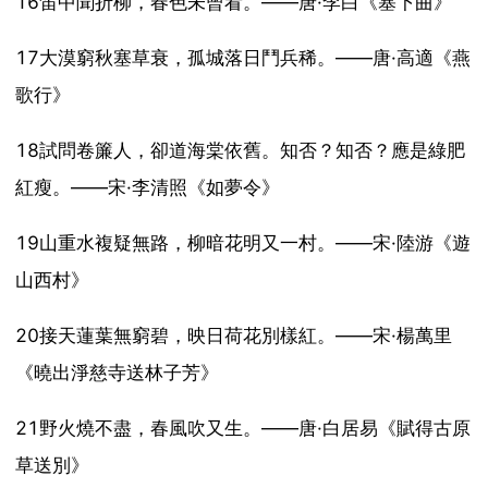
16笛中聞折柳，春色未曾看。——唐·李白《塞下曲》
17大漠窮秋塞草衰，孤城落日鬥兵稀。——唐·高適《燕
歌行》
18試問卷簾人，卻道海棠依舊。知否？知否？應是綠肥
紅瘦。——宋·李清照《如夢令》
19山重水複疑無路，柳暗花明又一村。——宋·陸游《遊
山西村》
20接天蓮葉無窮碧，映日荷花別樣紅。——宋·楊萬里
《曉出淨慈寺送林子芳》
21野火燒不盡，春風吹又生。——唐·白居易《賦得古原
草送別》