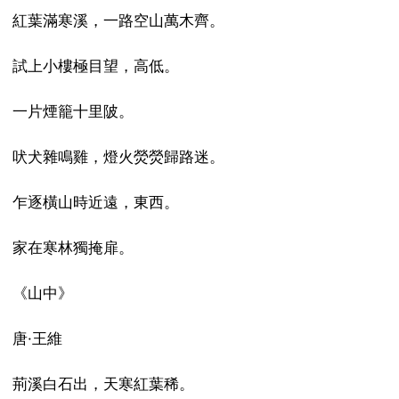
紅葉滿寒溪，一路空山萬木齊。
試上小樓極目望，高低。
一片煙籠十里陂。
吠犬雜鳴雞，燈火熒熒歸路迷。
乍逐橫山時近遠，東西。
家在寒林獨掩扉。
《山中》
唐·王維
荊溪白石出，天寒紅葉稀。