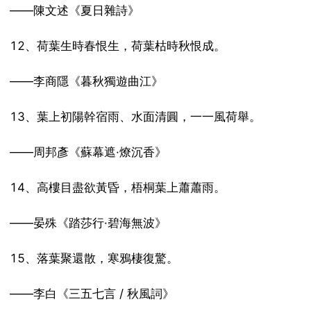
——陳文述《夏日雜詩》
12、荷葉生時春恨生，荷葉枯時秋恨成。
——李商隱《暮秋獨遊曲江》
13、葉上初陽幹宿雨、水面清圓，一一風荷舉。
——周邦彥《蘇幕遮·燎沉香》
14、高樓目盡欲黃昏，梧桐葉上蕭蕭雨。
——晏殊《踏莎行·碧海無波》
15、落葉聚還散，寒鴉棲復驚。
——李白《三五七言 / 秋風詞》