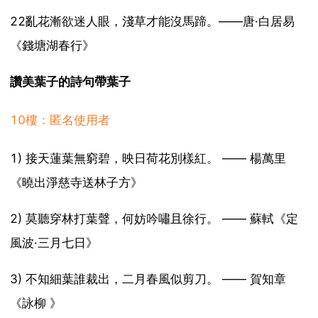
22亂花漸欲迷人眼，淺草才能沒馬蹄。——唐·白居易
《錢塘湖春行》
讚美葉子的詩句帶葉子
10樓：匿名使用者
1) 接天蓮葉無窮碧，映日荷花別樣紅。 —— 楊萬里
《曉出淨慈寺送林子方》
2) 莫聽穿林打葉聲，何妨吟嘯且徐行。 —— 蘇軾《定
風波·三月七日》
3) 不知細葉誰裁出，二月春風似剪刀。 —— 賀知章
《詠柳 》