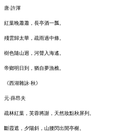
唐·許渾
紅葉晚蕭蕭，長亭酒一瓢。
殘雲歸太華，疏雨過中條。
樹色隨山迥，河聲入海遙。
帝鄉明日到，猶自夢漁樵。
《西湖雜詠·秋》
元·薛昂夫
疏林紅葉，芙蓉將謝，天然妝點秋屏列。
斷霞遮，夕陽斜，山腰閃出閒亭榭。