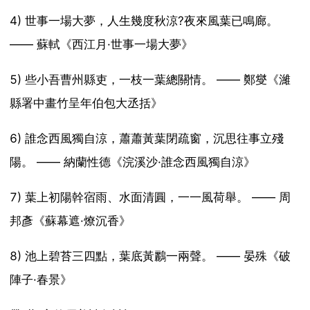
4) 世事一場大夢，人生幾度秋涼?夜來風葉已鳴廊。
—— 蘇軾《西江月·世事一場大夢》
5) 些小吾曹州縣吏，一枝一葉總關情。 —— 鄭燮《濰
縣署中畫竹呈年伯包大丞括》
6) 誰念西風獨自涼，蕭蕭黃葉閉疏窗，沉思往事立殘
陽。 —— 納蘭性德《浣溪沙·誰念西風獨自涼》
7) 葉上初陽幹宿雨、水面清圓，一一風荷舉。 —— 周
邦彥《蘇幕遮·燎沉香》
8) 池上碧苔三四點，葉底黃鸝一兩聲。 —— 晏殊《破
陣子·春景》