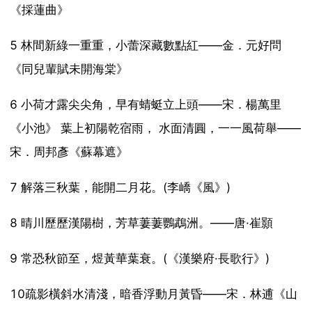
《採蓮曲》
5 林間新綠一重重，小蕾深藏數點紅——金．元好問
《同兒輩賦未開海棠》
6 小荷才露尖尖角，早有蜻蜓立上頭——宋．楊萬里
《小池》 葉上初陽乾宿雨， 水面清圓，一一風荷舉——
宋．周邦彥《蘇幕遮》
7 解落三秋葉，能開二月花。(李嶠《風》)
8 晴川歷歷漢陽樹，芳草萋萋鸚鵡洲。——唐·崔顥
9 常恐秋節至，煜黃華葉衰。(《漢樂府·長歌行》)
10疏影橫斜水清淺，暗香浮動月黃昏——宋．林逋《山