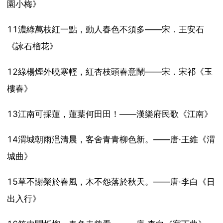
園小梅》
11濃綠萬枝紅一點，動人春色不須多——宋．王安石
《詠石榴花》
12綠楊煙外曉寒輕，紅杏枝頭春意鬧——宋．宋祁《玉
樓春》
13江南可採蓮，蓮葉何田田！——漢樂府民歌《江南》
14渭城朝雨浥清晨，客舍青青柳色新。——唐·王維《渭
城曲》
15草不謝榮於春風，木不怨落於秋天。——唐·李白《日
出入行》