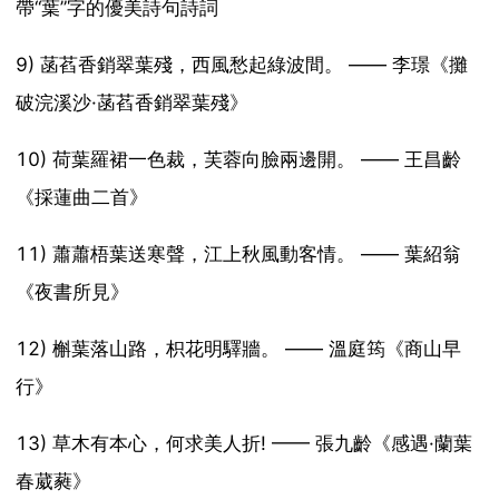
帶“葉”字的優美詩句詩詞
9) 菡萏香銷翠葉殘，西風愁起綠波間。 —— 李璟《攤
破浣溪沙·菡萏香銷翠葉殘》
10) 荷葉羅裙一色裁，芙蓉向臉兩邊開。 —— 王昌齡
《採蓮曲二首》
11) 蕭蕭梧葉送寒聲，江上秋風動客情。 —— 葉紹翁
《夜書所見》
12) 槲葉落山路，枳花明驛牆。 —— 溫庭筠《商山早
行》
13) 草木有本心，何求美人折! —— 張九齡《感遇·蘭葉
春葳蕤》