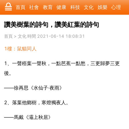
首頁
社會
教育
健康
科技
文化
娛樂
心理
數碼
汽車
美食
遊戲
時尚
家居
財經
旅遊
讚美樹葉的詩句，讚美紅葉的詩句
科學
育兒
職場
歷史
體育
寵物
三農
動漫
首頁
>
文化
時間 2021-06-14 18:08:31
1樓：鼠貓同人
收藏
國際
軍事
電影
其它
1、一聲梧葉一聲秋，一點芭蕉一點愁，三更歸夢三更
後。
——徐再思《水仙子·夜雨》
2、落葉他鄉樹，寒燈獨夜人。
——馬戴《灞上秋居》