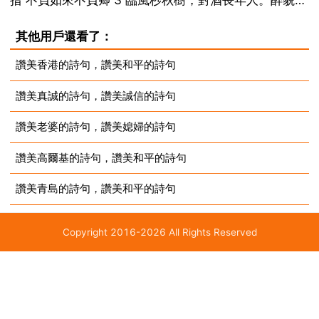
措 不負如來不負卿 3 臨風杪秋樹，對酒長年人。醉貌如
霜葉，雖紅不是春。出處 唐 白居易 醉中對紅葉 4 烏臼
其他用戶還看了：
平生老染工，錯將鐵皁作猩紅。小楓一夜偷天酒，卻倩
讚美香港的詩句，讚美和平的詩句
孤鬆掩醉容。出處 宋 楊萬里...
讚美真誠的詩句，讚美誠信的詩句
讚美老婆的詩句，讚美媳婦的詩句
讚美高爾基的詩句，讚美和平的詩句
讚美青島的詩句，讚美和平的詩句
Copyright 2016-2026 All Rights Reserved