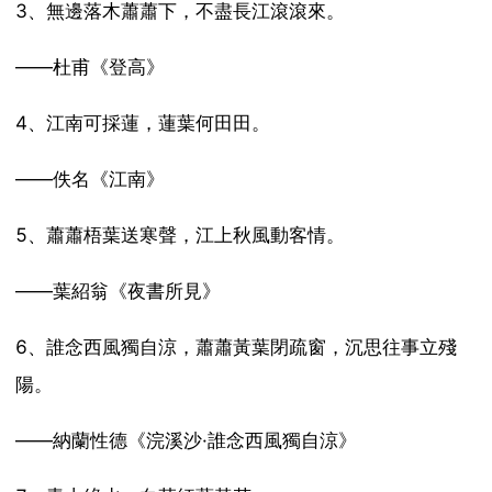
3、無邊落木蕭蕭下，不盡長江滾滾來。
——杜甫《登高》
4、江南可採蓮，蓮葉何田田。
——佚名《江南》
5、蕭蕭梧葉送寒聲，江上秋風動客情。
——葉紹翁《夜書所見》
6、誰念西風獨自涼，蕭蕭黃葉閉疏窗，沉思往事立殘
陽。
——納蘭性德《浣溪沙·誰念西風獨自涼》