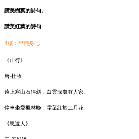
讚美樹葉的詩句。
讚美紅葉的詩句
4樓：**隨身吧
《山行》
唐·杜牧
遠上寒山石徑斜，白雲深處有人家。
停車坐愛楓林晚，霜葉紅於二月花。
《思遠人》