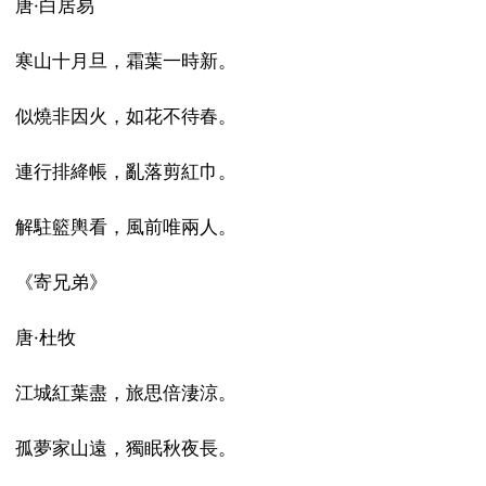
唐·白居易
寒山十月旦，霜葉一時新。
似燒非因火，如花不待春。
連行排絳帳，亂落剪紅巾。
解駐籃輿看，風前唯兩人。
《寄兄弟》
唐·杜牧
江城紅葉盡，旅思倍淒涼。
孤夢家山遠，獨眠秋夜長。