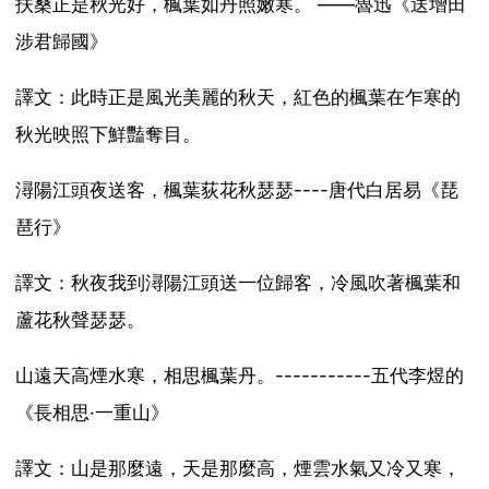
扶桑正是秋光好，楓葉如丹照嫩寒。 ——魯迅《送增田
涉君歸國》
譯文：此時正是風光美麗的秋天，紅色的楓葉在乍寒的
秋光映照下鮮豔奪目。
潯陽江頭夜送客，楓葉荻花秋瑟瑟----唐代白居易《琵
琶行》
譯文：秋夜我到潯陽江頭送一位歸客，冷風吹著楓葉和
蘆花秋聲瑟瑟。
山遠天高煙水寒，相思楓葉丹。-----------五代李煜的
《長相思·一重山》
譯文：山是那麼遠，天是那麼高，煙雲水氣又冷又寒，