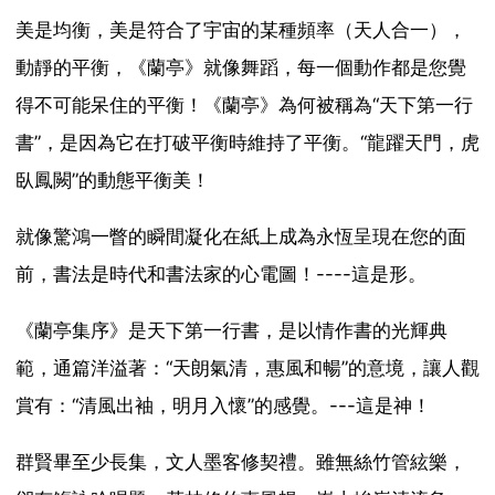
美是均衡，美是符合了宇宙的某種頻率（天人合一），
動靜的平衡，《蘭亭》就像舞蹈，每一個動作都是您覺
得不可能呆住的平衡！《蘭亭》為何被稱為“天下第一行
書”，是因為它在打破平衡時維持了平衡。“龍躍天門，虎
臥鳳闕”的動態平衡美！
就像驚鴻一瞥的瞬間凝化在紙上成為永恆呈現在您的面
前，書法是時代和書法家的心電圖！----這是形。
《蘭亭集序》是天下第一行書，是以情作書的光輝典
範，通篇洋溢著：“天朗氣清，惠風和暢”的意境，讓人觀
賞有：“清風出袖，明月入懷”的感覺。---這是神！
群賢畢至少長集，文人墨客修契禮。雖無絲竹管絃樂，