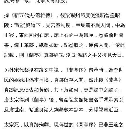
說法卻一致。 此事又有餘波。
據《新五代史·溫韜傳》，後梁耀州節度使溫韜曾盜昭
陵：“韜從埏道下，見宮室制度，巨集麗不異人間，中為
正寢，東西廂列石床，床上石函中為鐵匣，悉藏前世圖
書，鐘王筆跡，紙墨如新，韜悉取之，遂傳人間。”依此
記載，則《蘭亭》真跡經“劫陵賊”溫韜之手又復見天日。
另外宋代蔡挺在跋文中說，《蘭亭序》偕葬時，為李世
民的姐妹用偽本掉換，真跡留存人間。然此後《蘭亭》
真跡訊息便杳如黃鶴，其下落如何，更是謎中之謎了。
唐太宗得到《蘭亭》後，曾命弘文館拓書名手馮承素以
及虞世南、褚遂良諸人鉤摹數本副本，分賜親貴近臣。
太宗死，以真跡殉葬。現傳世的《蘭亭序》已非王羲之