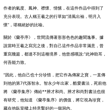
作者的氣度、鳳神、襟懷、情愫，在這件作品中得到了
充分表現。古人稱王羲之的行草如“清風出袖，明月入
懷”，堪稱絕妙的比喻。
關於《蘭亭序》，世間流傳著形形色色的趣聞逸事。據
說當時王羲之寫完之後，對自己這件作品非常滿意，曾
重寫幾篇，都達不到這種境界，他曾感嘆說:"此神助耳，
何吾能力致。
"因此，他自己也十分珍惜，把它作為傳家之寶，一直傳
到他的第7代孫智永。智永少年出家，酷愛書法，死前他
將 《蘭亭集序》傳給**辨才和尚。辨才和尚對書法也很
有研究，他知道 《蘭亭集序》的價值，將它視為珍寶，
藏在他臥室樑上特意鑿好的一個洞內。