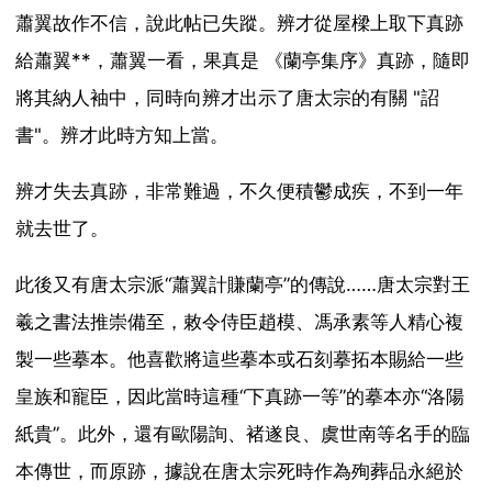
蕭翼故作不信，說此帖已失蹤。辨才從屋樑上取下真跡
給蕭翼**，蕭翼一看，果真是 《蘭亭集序》真跡，隨即
將其納人袖中，同時向辨才出示了唐太宗的有關 "詔
書"。辨才此時方知上當。
辨才失去真跡，非常難過，不久便積鬱成疾，不到一年
就去世了。
此後又有唐太宗派“蕭翼計賺蘭亭”的傳說……唐太宗對王
羲之書法推崇備至，敕令侍臣趙模、馮承素等人精心複
製一些摹本。他喜歡將這些摹本或石刻摹拓本賜給一些
皇族和寵臣，因此當時這種“下真跡一等”的摹本亦“洛陽
紙貴”。此外，還有歐陽詢、褚遂良、虞世南等名手的臨
本傳世，而原跡，據說在唐太宗死時作為殉葬品永絕於