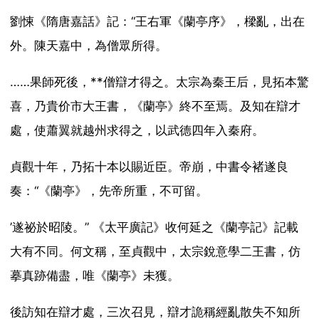
劉悚《隋唐嘉話》記：“王右軍《蘭亭序》，樑亂，出在
外。陳天嘉中，為僧眾所得。
……果師死後，**僧辯才得之。太宗為秦王后，見拓本驚
喜，乃貴价市大王書，《蘭亭》終不至焉。及知在辯才
處，使蕭翼就越州求得之，以武德四年入秦府。
貞觀十年，乃拓十本以賜近臣。帝崩，中書令褚遂良
奏：“《蘭亭》，先帝所重，不可留。
’遂祕於昭陵。” 《太平廣記》收何延之《蘭亭記》記載
大有不同。何文稱，至貞觀中，太宗銳意學二王書，仿
摹真跡備盡，唯《蘭亭》未獲。
後訪知在辯才處，三次召見，辯才詭稱經亂散失不知所