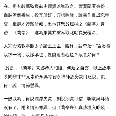
在。房玄齡薦監察御史蕭翼以智取之。蕭翼隱匿身份，
喬裝潦倒書生，投其所好，弈棋吟詠，論書作畫成忘年
交，後辨才誇耀所藏，出示其懸於屋樑之《蘭亭》真
跡，《蘭亭》，遂為蕭翼乘隙私取此帖長安覆命。
太宗命拓數本賜太子諸王近臣，臨終，語李治：“吾欲從
汝求一物，汝誠孝也，豈能違吾心也？汝意如何？
”於是，《蘭亭》真跡葬入昭陵。何延之自雲，以上故事
系聞辯才**元素於永興寺智永禪師故房親口述說。劉、
何二說，情節懸異。
一般以為，何說漂浮失實，劉說翔實可信，騙取與耳語
沒有了。兩者情節雖異，但《蘭亭序》真跡埋入昭陵，