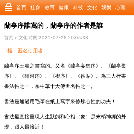
首頁
社會
教育
健康
科技
文化
娛樂
心理
數碼
汽車
美食
遊戲
時尚
家居
財經
旅遊
蘭亭序誰寫的，蘭亭序的作者是誰
科學
育兒
職場
歷史
體育
寵物
三農
動漫
首頁
>
文化
時間 2021-07-25 20:05:38
1樓：匿名使用者
收藏
國際
軍事
電影
其它
蘭亭序王羲之書寫的。又名《蘭亭宴集序》、《蘭亭集
序》、《臨河序》、《禊序》、《禊貼》。為三大行書
書法帖之一，系中華十大傳世名帖之一。
書法是通過用毛筆在紙上寫字來修煉心性的功夫！
書法最直接呈現人生狀態和心相（象）是末梢神經的外
現，跟人最接近！