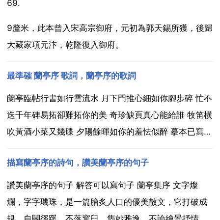
69.
9釐米，此本曾入宋高宗御府，元初為郭天錫所獲，後歸
大藏家項元汴，乾隆復入御府。
最準確 蘭亭序 歌詞，蘭亭序的歌詞
蘭亭臨帖行書如行雲流水 月下門推心細如你腳步碎 忙不
迭千年碑易拓卻難拓你的美 奇珍缺頁真心能給誰 牧笛橫
吹黃酒小菜又幾碟 夕陽餘暉如你的羞怯似醉 摹本已寫而
墨香不褪印泥都有餘味 一杆硃砂到底揭了誰 霧渙風月我
描寫蘭亭序的詩句，讚美蘭亭序的句子
題序等你回 宣筆一撅那案邊浪千疊 情字何解怎落筆都不
對 而我獨缺你一生的瞭解 rap 霧渙風...
讚美蘭亭序的句子 解答可以寫句子 蘭亭集序 文字燦
爛，字字璣珠，是一篇膾炙人口的優美散文，它打破成
規，自闢徑蹊，不落窠臼，雋妙雅逸，不論繪景抒情，