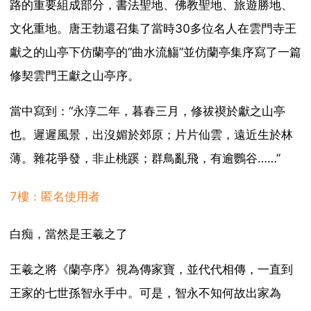
路的重要組成部分，書法聖地、佛教聖地、旅遊勝地、
文化重地。唐王勃還召集了當時30多位名人在雲門寺王
獻之的山亭下仿蘭亭的“曲水流觴”並仿蘭亭集序寫了一篇
修契雲門王獻之山亭序。
當中寫到：“永淳二年，暮春三月，修祓禊於獻之山亭
也。遲遲風景，出沒媚於郊原；片片仙雲，遠近生於林
薄。雜花爭發，非止桃蹊；群鳥亂飛，有逾鸚谷……”
7樓：匿名使用者
白痴，當然是王羲之了
王羲之將《蘭亭序》視為傳家寶，並代代相傳，一直到
王家的七世孫智永手中。可是，智永不知何故出家為