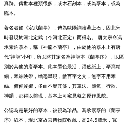
真跡。傳世本種類很多，或木石刻本，或為摹本，或為
臨本。
著名者如《定武蘭亭》，傳為歐陽詢臨摹上石，因北宋
時發現於河北定武（今河北正定）而得名。 唐太宗命馮
承素鉤摹本，稱《神龍本蘭亭》，由於他的摹本上有唐
代“神龍”小印，所以將其定名為神龍本《蘭亭序》，以區
別於其他的唐摹本。此本墨色最活，躍然紙上，摹寫精
細，牽絲映帶，纖毫畢現，數百字之文，無字不用牽
絲、俯仰嫋娜，多而不覺其佻，其筆法、墨氣、行款、
神韻，都得以體現，基本上可窺見羲之原作風貌。
公認為是最好的摹本，被視為珍品。馮承素摹的《蘭亭
序》紙本，現北京故宮博物院收藏，高24.5釐米，寬