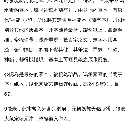
時發現於河北定武（今河北正定）而得名。 唐太宗命馮
承素鉤摹本，稱《神龍本蘭亭》，由於他的摹本上有唐
代“神龍”小印，所以將其定名為神龍本《蘭亭序》，以區
別於其他的唐摹本。此本墨色最活，躍然紙上，摹寫精
細，牽絲映帶，纖毫畢現，數百字之文，無字不用牽
絲、俯仰嫋娜，多而不覺其佻，其筆法、墨氣、行款、
神韻，都得以體現，基本上可窺見羲之原作風貌。
公認為是最好的摹本，被視為珍品。馮承素摹的《蘭亭
序》紙本，現北京故宮博物院收藏，高24.5釐米，寬
69.
9釐米，此本曾入宋高宗御府，元初為郭天錫所獲，後歸
大藏家項元汴，乾隆復入御府。