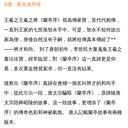
8樓：匿名使用者
王羲之王羲之將《蘭亭序》視為傳家寶，並代代相傳，
一直到王家的七世孫智永手中。可是，智永不知何故出
家為僧，身後自然沒有子嗣，就將祖傳真本傳給了**
——辨才和尚。 到了唐朝初年，李世民大量蒐集王羲之
書法珍寶，經常臨習，對《蘭亭序》這一真跡更是仰
慕，多次重金懸賞索求，但一直沒有結果。
後察出《蘭亭序》真跡在會稽一個名叫辨才的和尚手
中，從此引出一段，唐太宗騙取《蘭亭序》，原跡隨唐
太宗陪葬昭陵的故事。這一段故事，更增添了《蘭亭
序》的傳奇色彩和神祕氣氛。 唐人記載蘭亭故事有兩種
版本。