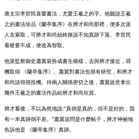
唐太宗李世民喜愛書法，尤愛王羲之的字。他聽說王羲
之的書法珍品《蘭亭集序》在辨才和尚那裡，便多次派
人去索取，可辨才和尚始終推說不知真跡下落。李世民
看硬要不成，便改為智取。
他派監察御史蕭翼裝扮成書生模樣，去與辨才接近，尋
機取得 《蘭亭集序》。蕭翼對書法也很有研究，和辨才
和尚談得很投機。待兩人關係密切之後，蕭翼故意拿出
幾件王羲之的書法作品給辨才和尚欣賞。
辨才看後，不以為然地說:"真倒是真的，但不是好的，我
有一本真跡倒不差。"蕭翼追問是什麼帖子，辨才神祕地
告訴他是 《蘭亭集序》真跡。