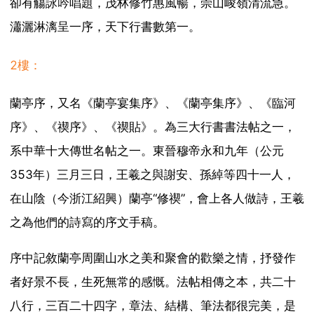
卻有觴詠吟唱題，茂林修竹惠風暢，崇山峻嶺清流急。
瀟灑淋漓呈一序，天下行書數第一。
2樓：
蘭亭序，又名《蘭亭宴集序》、《蘭亭集序》、《臨河
序》、《禊序》、《禊貼》。為三大行書書法帖之一，
系中華十大傳世名帖之一。東晉穆帝永和九年（公元
353年）三月三日，王羲之與謝安、孫綽等四十一人，
在山陰（今浙江紹興）蘭亭“修禊”，會上各人做詩，王羲
之為他們的詩寫的序文手稿。
序中記敘蘭亭周圍山水之美和聚會的歡樂之情，抒發作
者好景不長，生死無常的感慨。法帖相傳之本，共二十
八行，三百二十四字，章法、結構、筆法都很完美，是