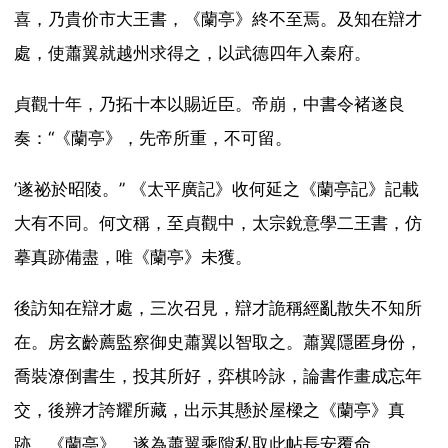
喜，乃貴价市大王書，《蘭亭》終不至焉。及知在辯才
處，使蕭翼就越州求得之，以武德四年入秦府。
貞觀十年，乃拓十本以賜近臣。帝崩，中書令褚遂良
奏：“《蘭亭》，先帝所重，不可留。
’遂祕於昭陵。” 《太平廣記》收何延之《蘭亭記》記載
大有不同。何文稱，至貞觀中，太宗銳意學二王書，仿
摹真跡備盡，唯《蘭亭》未獲。
後訪知在辯才處，三次召見，辯才詭稱經亂散失不知所
在。房玄齡薦監察御史蕭翼以智取之。蕭翼隱匿身份，
喬裝潦倒書生，投其所好，弈棋吟詠，論書作畫成忘年
交，後辨才誇耀所藏，出示其懸於屋樑之《蘭亭》真
跡，《蘭亭》，遂為蕭翼乘隙私取此帖長安覆命。