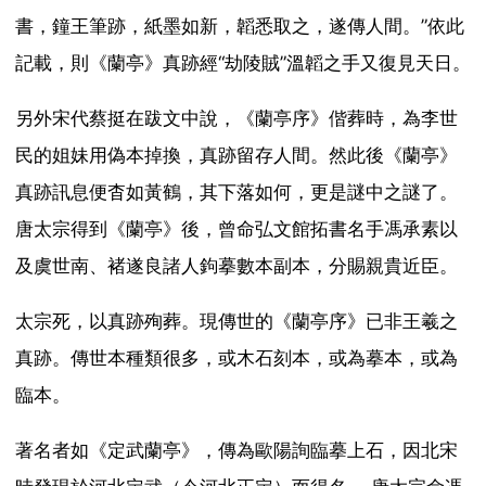
書，鐘王筆跡，紙墨如新，韜悉取之，遂傳人間。”依此
記載，則《蘭亭》真跡經“劫陵賊”溫韜之手又復見天日。
另外宋代蔡挺在跋文中說，《蘭亭序》偕葬時，為李世
民的姐妹用偽本掉換，真跡留存人間。然此後《蘭亭》
真跡訊息便杳如黃鶴，其下落如何，更是謎中之謎了。
唐太宗得到《蘭亭》後，曾命弘文館拓書名手馮承素以
及虞世南、褚遂良諸人鉤摹數本副本，分賜親貴近臣。
太宗死，以真跡殉葬。現傳世的《蘭亭序》已非王羲之
真跡。傳世本種類很多，或木石刻本，或為摹本，或為
臨本。
著名者如《定武蘭亭》，傳為歐陽詢臨摹上石，因北宋