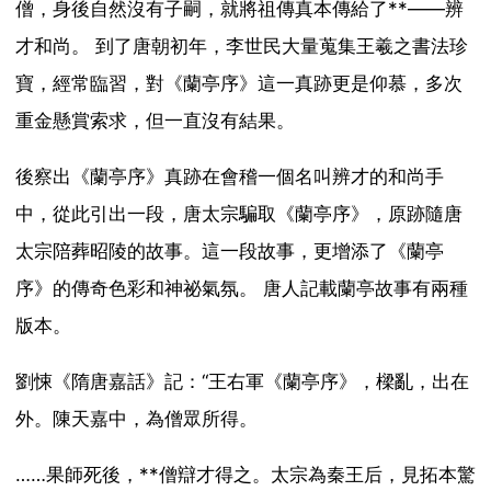
僧，身後自然沒有子嗣，就將祖傳真本傳給了**——辨
才和尚。 到了唐朝初年，李世民大量蒐集王羲之書法珍
寶，經常臨習，對《蘭亭序》這一真跡更是仰慕，多次
重金懸賞索求，但一直沒有結果。
後察出《蘭亭序》真跡在會稽一個名叫辨才的和尚手
中，從此引出一段，唐太宗騙取《蘭亭序》，原跡隨唐
太宗陪葬昭陵的故事。這一段故事，更增添了《蘭亭
序》的傳奇色彩和神祕氣氛。 唐人記載蘭亭故事有兩種
版本。
劉悚《隋唐嘉話》記：“王右軍《蘭亭序》，樑亂，出在
外。陳天嘉中，為僧眾所得。
……果師死後，**僧辯才得之。太宗為秦王后，見拓本驚