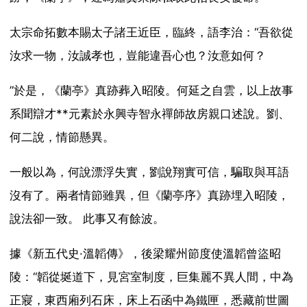
太宗命拓數本賜太子諸王近臣，臨終，語李治：“吾欲從
汝求一物，汝誠孝也，豈能違吾心也？汝意如何？
”於是，《蘭亭》真跡葬入昭陵。何延之自雲，以上故事
系聞辯才**元素於永興寺智永禪師故房親口述說。劉、
何二說，情節懸異。
一般以為，何說漂浮失實，劉說翔實可信，騙取與耳語
沒有了。兩者情節雖異，但《蘭亭序》真跡埋入昭陵，
說法卻一致。 此事又有餘波。
據《新五代史·溫韜傳》，後梁耀州節度使溫韜曾盜昭
陵：“韜從埏道下，見宮室制度，巨集麗不異人間，中為
正寢，東西廂列石床，床上石函中為鐵匣，悉藏前世圖