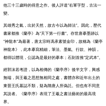
他三十三歲時的得意之作。後人評道“右軍字型，古法一
變。
其雄秀之氣，出於天然，故古今以為師法”。因此，歷代
書家都推《蘭亭》為“天下第一行書”。存世唐摹墨跡以
“神龍本”為最著，唐太宗時馮承素號金印，故稱為《蘭亭
神龍本》，此本摹寫精細，筆法、墨氣、行款、神韻，
都得以體現，公認為是最好的摹本；石刻首推“定武本”。
經郭沫若考證，以為相傳的《蘭亭序》後半文字，興感
無端，與王羲之思想無相同之處，書體亦和近年出土的
東晉王氏墓誌不類，疑為隋唐人所偽託。但也有不同意
其說者。《蘭亭序》表現了王羲之書法藝術的最高境
界。