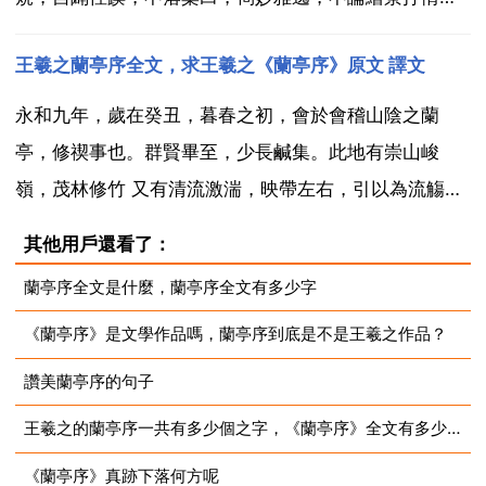
還是評史述志，都令人耳目一新。讚美蘭亭序的詩詞 夜
王羲之蘭亭序全文，求王羲之《蘭亭序》原文 譯文
臨 蘭亭序 一盞清茶漫品時，案頭閒誦暮春詞。神遊高古
共誰快？筆走龍蛇難自持。俯仰之間曾頓悟，縱橫以外
永和九年，歲在癸丑，暮春之初，會於會稽山陰之蘭
正沉...
亭，修禊事也。群賢畢至，少長鹹集。此地有崇山峻
嶺，茂林修竹 又有清流激湍，映帶左右，引以為流觴曲
水，列坐其次。雖無絲竹管絃之盛，一觴一詠，亦足以
其他用戶還看了：
暢敘幽情。是日也，天朗氣清，惠風和暢，仰觀宇宙之
蘭亭序全文是什麼，蘭亭序全文有多少字
大，俯察品類之盛，所以遊目騁懷，足以極視聽之娛，
《蘭亭序》是文學作品嗎，蘭亭序到底是不是王羲之作品？
信可樂也。夫人...
讚美蘭亭序的句子
王羲之的蘭亭序一共有多少個之字，《蘭亭序》全文有多少個字？
《蘭亭序》真跡下落何方呢