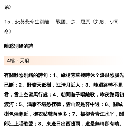
弟》
15．悲莫悲兮生別離---戰國。楚。屈原《九歌。少司
命》
離愁別緒的詩
4樓：天府
有關離愁別緒的詩句：1、綠楊芳草幾時休？淚眼愁腸先
已斷；2、野曠天低樹，江清月近人；3、峰迴路轉不見
君，雪上空留馬行處；4、朝聞遊子唱離歌，昨夜微霜初
渡河；5、鴻雁不堪愁裡聽，雲山況是客中過；6、關城
樹色催寒近，御衣砧聲向晚多；7、楊柳青青江水平，聞
郎江上唱歌聲；8、東邊日出西邊雨，道是無晴卻有晴。