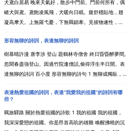
犬鳶白居易 晚來天氣好，散步中門前。門前何所有，偶
睹犬與鳶。鳶飽凌風飛，犬暖向日眠。腹舒穩貼地，翅
凝高摩天。上無羅弋憂，下無羈鎖牽。見彼物遂性，我
亦心適然。心適復何為，一詠逍遙篇。此仍著於適，尚
形容無聊的詩詞，表達無聊的詩詞
未能忘言。秋日煉藥院鑷 李白木落識歲秋，瓶冰知天
寒。桂枝日已綠，拂雪凌雲端。弱齡接光景，矯翼攀鴻
樹慕晴許漫 唐李涉 登山 題鶴林寺僧舍 終日昏昏醉夢間,
鸞。投分三...
忽聞春盡強登山。因過竹院逢僧話,偷得浮生半日閒。表
達無聊的詩詞 百小度 形容無聊的詩句 1 無聊成獨臥，
彈指韶光過。出自清代納蘭性德的 菩薩蠻 新寒中酒敲窗
表達熱愛祖國的詩詞，表達“我愛我的祖國”的詩詞有哪
雨 譯文 相思之情不勝愁苦，我一個人孤枕而眠，更覺煩
些？
悶無聊。2 黃梅時節家家雨，青草池塘...
羈旅驛路 關於熱愛祖國的詩歌 1 我的祖國 我的祖國，
我深深愛戀的祖國。你是昂首高吭的雄雞 喚醒拂曉的沉