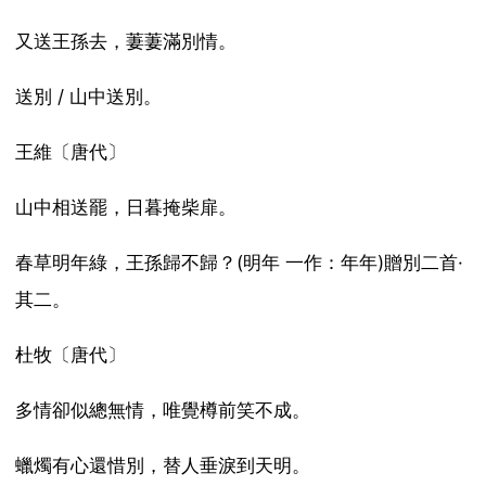
又送王孫去，萋萋滿別情。
送別 / 山中送別。
王維〔唐代〕
山中相送罷，日暮掩柴扉。
春草明年綠，王孫歸不歸？(明年 一作：年年)贈別二首·
其二。
杜牧〔唐代〕
多情卻似總無情，唯覺樽前笑不成。
蠟燭有心還惜別，替人垂淚到天明。