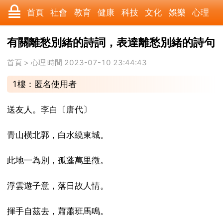
首頁
社會
教育
健康
科技
文化
娛樂
心理
數碼
汽車
美食
遊戲
時尚
家居
財經
旅遊
有關離愁別緒的詩詞，表達離愁別緒的詩句
科學
育兒
職場
歷史
體育
寵物
三農
動漫
首頁
>
心理
時間 2023-07-10 23:44:43
1樓：匿名使用者
收藏
國際
軍事
電影
其它
送友人。李白〔唐代〕
青山橫北郭，白水繞東城。
此地一為別，孤蓬萬里徵。
浮雲遊子意，落日故人情。
揮手自茲去，蕭蕭班馬鳴。