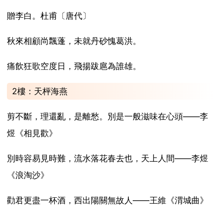
贈李白。杜甫〔唐代〕
秋來相顧尚飄蓬，未就丹砂愧葛洪。
痛飲狂歌空度日，飛揚跋扈為誰雄。
2樓：天枰海燕
剪不斷，理還亂，是離愁。別是一般滋味在心頭——李
煜《相見歡》
別時容易見時難，流水落花春去也，天上人間——李煜
《浪淘沙》
勸君更盡一杯酒，西出陽關無故人——王維《渭城曲》