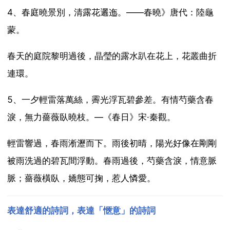
4、春庭曉景別，清露花邐迤。——春曉》唐代：陸龜
蒙。
春天的庭院黎明過後，晶瑩的露水趴在花上，花叢曲折
連環。
5、一夕輕雷落萬絲，霽光浮瓦碧參差。有情芍藥含春
淚，無力薔薇臥曉枝。—《春日》宋·秦觀。
輕雷響過，春雨淅瀝而下。雨後初晴，陽光好像在剛剛
被雨洗過的碧瓦間浮動。春雨過後，芍藥含淚，情意脈
脈；薔薇橫臥，嬌態可掬，惹人憐愛。
表達舒適的詩詞，表達「愜意」的詩詞