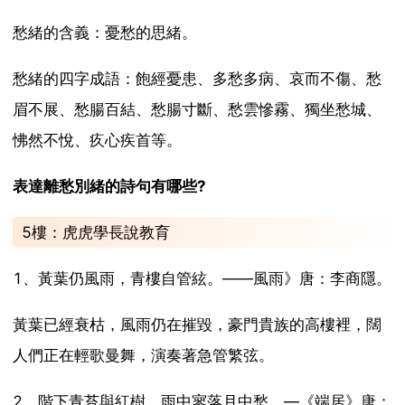
愁緒的含義：憂愁的思緒。
愁緒的四字成語：飽經憂患、多愁多病、哀而不傷、愁
眉不展、愁腸百結、愁腸寸斷、愁雲慘霧、獨坐愁城、
怫然不悅、疚心疾首等。
表達離愁別緒的詩句有哪些?
5樓：虎虎學長說教育
1、黃葉仍風雨，青樓自管絃。——風雨》唐：李商隱。
黃葉已經衰枯，風雨仍在摧毀，豪門貴族的高樓裡，闊
人們正在輕歌曼舞，演奏著急管繁弦。
2、階下青苔與紅樹，雨中寥落月中愁。—《端居》唐：