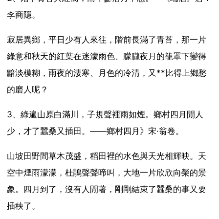
李商隱。
寂居異鄉，平日少有人來往，階前長滿了青苔，那一片
綠意和秋天的紅葉在迷濛雨色、朦朧夜月的籠罩下變得
黯淡模糊，雨夜的淒寒、月色的冷清，又**比得上鄉愁
的磨人呢？
3、綠遍山原白滿川，子規聲裡雨如煙。鄉村四月閒人
少，才了蠶桑又插田。——鄉村四月》宋·翁卷。
山坡田野間草木茂盛，稻田裡的水色與天光相輝映。天
空中煙雨濛濛，杜鵑聲聲啼叫，大地一片欣欣向榮的景
象。四月到了，沒有人閒著，剛剛結束了蠶桑的事又要
插秧了。