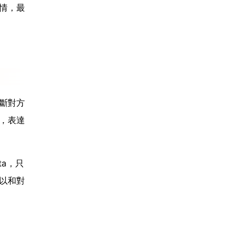
情，最
斷對方
，表達
a，只
以和對