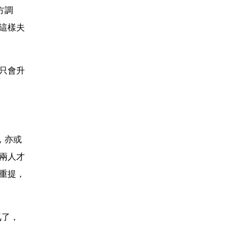
方調
這樣夫
只會升
，亦或
兩人才
重提，
氣了，