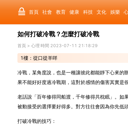
首頁
社會
教育
健康
科技
文化
娛樂
如何打破冷戰？怎麼打破冷戰
國際
軍事
電影
其它
首頁
>
心理
時間 2023-07-11 21:18:29
1樓：從口從羊咩
冷戰，某角度說，也是一種讓彼此都能靜下心來的
果不能好好度過冷戰期，這對於感情的傷害其實是
老話說「百年修得同船渡，千年修得共枕眠」。如
被動接受的選擇要好得多。對方往往會因為你先低
打破冷戰的技巧：