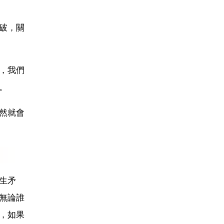
破，關
，我們
。
然就會
生矛
無論誰
，如果