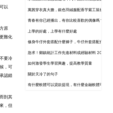
可以
萬茜穿衣真大膽，銀色羽絨服配香芋紫工裝褲洋氣
青春有你已經播出，有你比較喜歡的偶像嗎？
方原
上學的好處，上學有什麼好處
更難化
修身牛仔外套搭配什麼褲子，牛仔外套搭配什麼褲
急求！鄉鎮統計工作先進材料或經驗材料 200
不要冷
如何激發學生學習興趣，提高教學質量
候，可
關於天冷了的句子
承認錯
有什麼軟體可以貸款提現，有什麼金融軟體可以借
而剖其
來，但