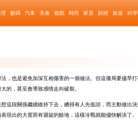
心理
數碼
汽車
美食
遊戲
時尚
家居
財經
旅遊
科學
辦法，也是避免加深互相傷害的一個做法。但這僵局要儘早打
很大的，甚至會導致感情走向破裂。
果想這段關係繼續維持下去，總得有人先低頭，而主動做出決
頭表現出的大度而有迴旋的餘地，這樣冷戰就能儘快解決了。