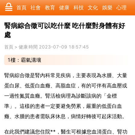
首頁
社會
教育
健康
科技
文化
娛樂
心理
數碼
汽車
美食
遊戲
時尚
家居
財經
旅遊
腎病綜合徵可以吃什麼 吃什麼對身體有好
處
科學
育兒
職場
歷史
體育
寵物
三農
動漫
首頁
>
健康
時間 2023-07-09 18:57:45
收藏
國際
軍事
電影
其它
1樓：霸氣溝壤
腎病綜合徵是腎內科常見疾病，主要表現為水腫、大量
蛋白尿、低蛋白血癥、高脂血症，有的可伴有高血壓或
一過性氮質血癥。腎活檢病理為診斷該病的「金標
準」。這樣的患者一定要避免勞累，嚴重的低蛋白血
癥、水腫的患者需臥床休息，病情好轉後可起床活動。
在此我們建議您住院**，醫生可根據您血清蛋白、腎功