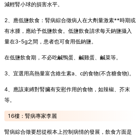
減輕腎小球的損害水平。
2、應低鹽飲食：腎病綜合徵病人在大劑量激素**時期或
有水腫，應給予低鹽飲食。低鹽飲食請求每天鈉鹽攝入
量在3-5g之間，患者也可食用低鈉鹽。
在低鹽飲食期，不必吃鹹鴨蛋、鹹雞蛋、鹹菜等。
3、宜選用高熱量富含維生素a、c的食物(不含糖食物)。
4、應該束縛對腎臟有安慰作用的食物，如辣椒、芥末
等。
16樓：腎病專家李麗
腎病綜合徵要想從根本上控制病情的發展，飲食方面是