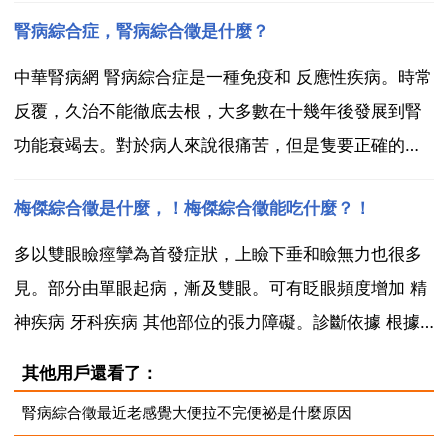
病綜合症的食療方，病人或家屬可以依據此腎病綜合症
腎病綜合症，腎病綜合徵是什麼？
的食療方做做看，對於腎病綜合症的輔助 是有很大幫助
的。不過提醒您注意，如果您選擇了其中一款腎...
中華腎病網 腎病綜合症是一種免疫和 反應性疾病。時常
反覆，久治不能徹底去根，大多數在十幾年後發展到腎
功能衰竭去。對於病人來說很痛苦，但是隻要正確的對
待是完全可以治好的。只要患上腎病了，去醫院看病首
梅傑綜合徵是什麼，！梅傑綜合徵能吃什麼？！
先想到的就是對症 和使用激素，環磷醯胺等，因為西醫
沒有特別好的辦法 此類病，只能用這類藥物控制病情
多以雙眼瞼痙攣為首發症狀，上瞼下垂和瞼無力也很多
了，大...
見。部分由單眼起病，漸及雙眼。可有眨眼頻度增加 精
神疾病 牙科疾病 其他部位的張力障礙。診斷依據 根據
雙眼瞼痙攣的首發症狀，可有眨眼頻度增加 精神疾病 牙
其他用戶還看了：
科疾病 其他部位的肌張力障礙等臨床表現，結合肌電圖
腎病綜合徵最近老感覺大便拉不完便祕是什麼原因
檢查顯示異常電位可診斷。顱腦ct 磁共振成像等影...