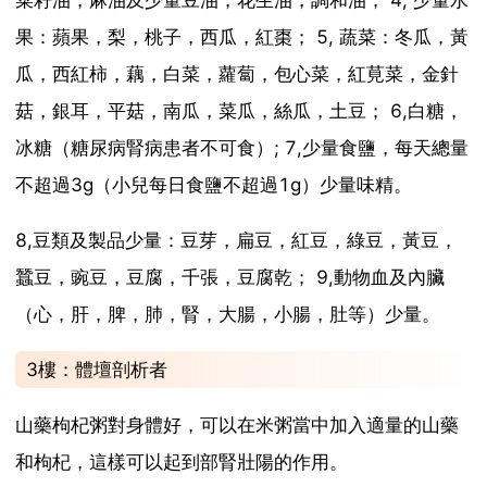
菜籽油，麻油及少量豆油，花生油，調和油； 4, 少量水
果：蘋果，梨，桃子，西瓜，紅棗； 5, 蔬菜：冬瓜，黃
瓜，西紅柿，藕，白菜，蘿蔔，包心菜，紅莧菜，金針
菇，銀耳，平菇，南瓜，菜瓜，絲瓜，土豆； 6,白糖，
冰糖（糖尿病腎病患者不可食）; 7,少量食鹽，每天總量
不超過3g（小兒每日食鹽不超過1g）少量味精。
8,豆類及製品少量：豆芽，扁豆，紅豆，綠豆，黃豆，
蠶豆，豌豆，豆腐，千張，豆腐乾； 9,動物血及內臟
（心，肝，脾，肺，腎，大腸，小腸，肚等）少量。
3樓：體壇剖析者
山藥枸杞粥對身體好，可以在米粥當中加入適量的山藥
和枸杞，這樣可以起到部腎壯陽的作用。