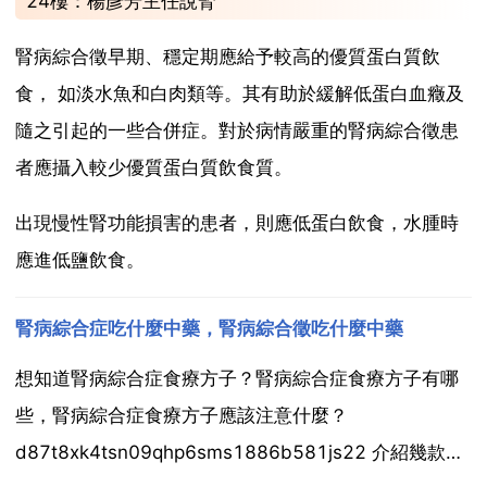
24樓：楊彥芳主任說腎
腎病綜合徵早期、穩定期應給予較高的優質蛋白質飲
食， 如淡水魚和白肉類等。其有助於緩解低蛋白血癥及
隨之引起的一些合併症。對於病情嚴重的腎病綜合徵患
者應攝入較少優質蛋白質飲食質。
出現慢性腎功能損害的患者，則應低蛋白飲食，水腫時
應進低鹽飲食。
腎病綜合症吃什麼中藥，腎病綜合徵吃什麼中藥
想知道腎病綜合症食療方子？腎病綜合症食療方子有哪
些，腎病綜合症食療方子應該注意什麼？
d87t8xk4tsn09qhp6sms1886b581js22 介紹幾款腎