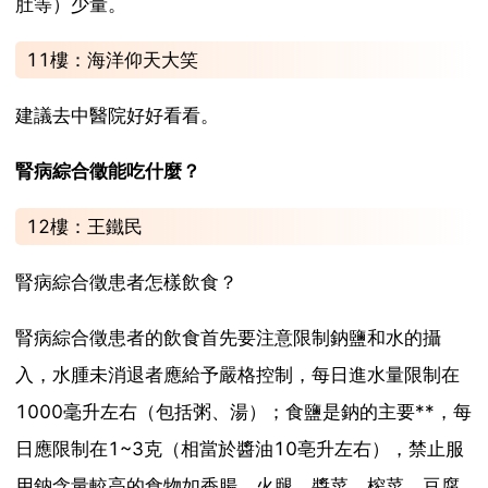
肚等）少量。
11樓：海洋仰天大笑
建議去中醫院好好看看。
腎病綜合徵能吃什麼？
12樓：王鐵民
腎病綜合徵患者怎樣飲食？
腎病綜合徵患者的飲食首先要注意限制鈉鹽和水的攝
入，水腫未消退者應給予嚴格控制，每日進水量限制在
1000毫升左右（包括粥、湯）；食鹽是鈉的主要**，每
日應限制在1~3克（相當於醬油10亳升左右），禁止服
用鈉含量較高的食物如香腸、火腿、醬菜、榨菜、豆腐