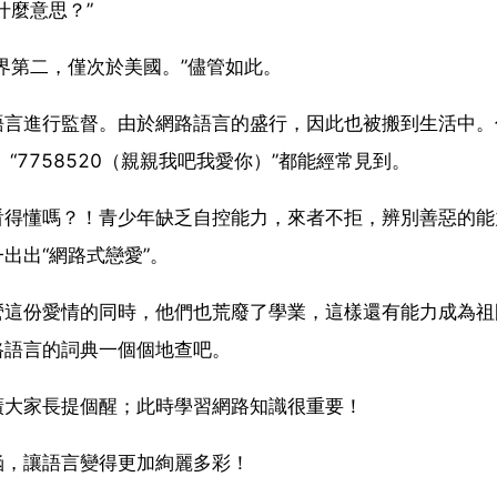
什麼意思？”
界第二，僅次於美國。”儘管如此。
語言進行監督。由於網路語言的盛行，因此也被搬到生活中。
”、“7758520（親親我吧我愛你）”都能經常見到。
看得懂嗎？！青少年缺乏自控能力，來者不拒，辨別善惡的能
出出“網路式戀愛”。
營這份愛情的同時，他們也荒廢了學業，這樣還有能力成為祖
路語言的詞典一個個地查吧。
廣大家長提個醒；此時學習網路知識很重要！
涵，讓語言變得更加絢麗多彩！