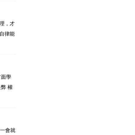
理，才
自律能
方面學
弊 權
玩一會就