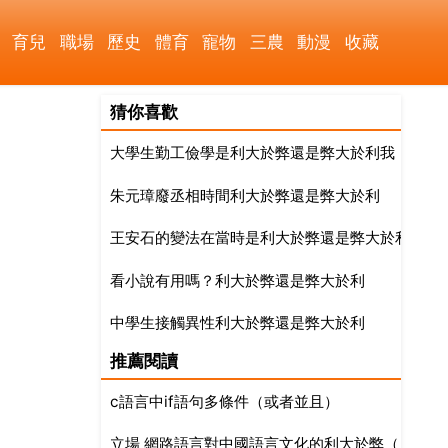
育兒
職場
歷史
體育
寵物
三農
動漫
收藏
猜你喜歡
大學生勤工儉學是利大於弊還是弊大於利我
朱元璋廢丞相時間利大於弊還是弊大於利
王安石的變法在當時是利大於弊還是弊大於利，他
看小說有用嗎？利大於弊還是弊大於利
中學生接觸異性利大於弊還是弊大於利
推薦閱讀
c語言中if語句多條件（或者並且）
立場 網路語言對中國語言文化的利大於弊（反方 