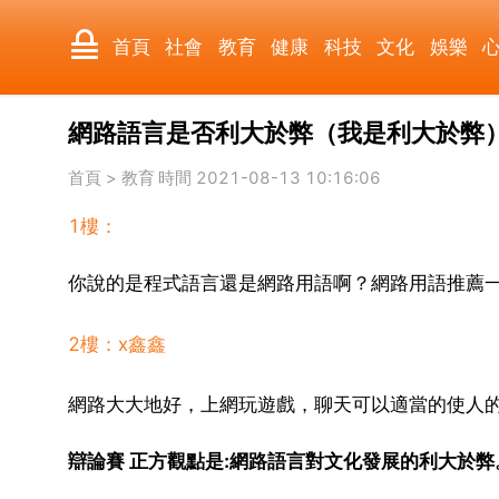
首頁
社會
教育
健康
科技
文化
娛樂
網路語言是否利大於弊（我是利大於弊
國際
軍事
電影
其它
首頁
>
教育
時間 2021-08-13 10:16:06
1樓：
你說的是程式語言還是網路用語啊？網路用語推薦
2樓：ⅹ鑫鑫
網路大大地好，上網玩遊戲，聊天可以適當的使人
辯論賽 正方觀點是:網路語言對文化發展的利大於