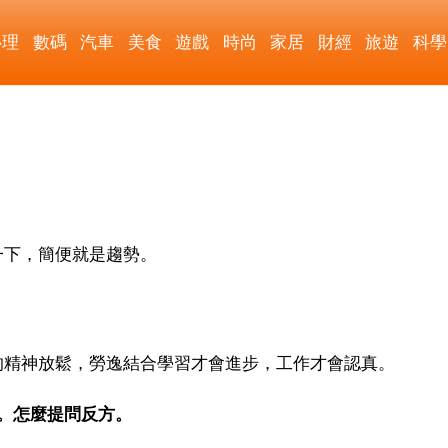
心理
數碼
汽車
美食
遊戲
時尚
家居
財經
旅遊
科學
）
一下，簡便就是趨勢。
的精神放鬆，勞逸結合學習才會進步，工作才會認真。
弊。怎麼提問反方。