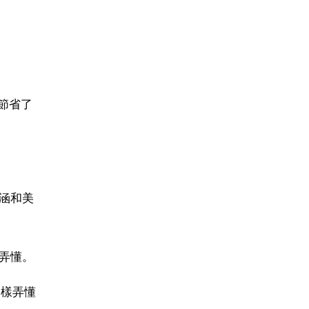
節省了
涵和美
弄懂。
一樣弄懂