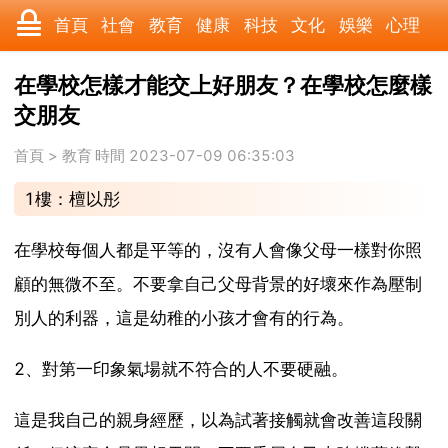
首頁
社會
教育
健康
科技
文化
娛樂
心理
數碼
汽車
美食
遊戲
時尚
家居
財經
旅遊
在學校怎樣才能交上好朋友？在學校怎麼樣
交朋友
科學
育兒
職場
歷史
體育
寵物
三農
動漫
首頁
>
教育
時間 2023-07-09 06:35:03
收藏
國際
軍事
電影
其它
1樓：檀以彤
在學校每個人都是平等的，沒有人會像父母一樣對你照
顧的無微不至。不要拿自己父母背景的好壞來作為壓制
別人的利器，這是幼稚的小孩才會有的行為。
2、對第一印象氣場就不符合的人不要硬融。
這是我自己的親身經歷，以為試著接觸就會改善這段關