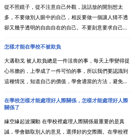
從不照鏡子，從不注意自己外觀，說話放的開別想太
多，不要做別人眼中的自己，相反要做一個讓人猜不透
卻又幾乎透明的自由自在的自己。不要刻意要求自己，
活得看似很隨便卻又尊重原則，那麼你就成功了。需要
怎樣才能在學校不被欺負
自己內心強大。不要自卑，獨立面對一切。兵來將擋水
來土掩。在學校裡怎樣才能做個自信的人？相信自己就
大邁勒戈 被人欺負總是一件沮喪的事，每天上學變得提
可以了，但不過...
心吊膽的，上學成了一件可怕的事，所以我們要認識到
這種情況，知道自己的價值，學會適當的方法，避免被
欺負並不是一件難事。首先，你要有足夠的自信，這是
在學校怎樣才能處理好人際關係，怎樣才能處理好人際
對付那些小流氓最強大的 讓別人知道你並不是一隻任人
關係了
宰割的綿羊，走路的時候抬起胸膛，敢於和別人做眼神
緣空緣起波瀾動 在學校裡處理人際關係最重要的是真
的交流 ...
誠，學會聽取別人的意見，選擇好的交際圈。在學校裡