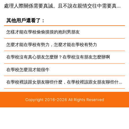
處理人際關係需要真誠。且不說在親情交往中需要真
誠，那是情理中的事，就是在複雜社會交往中，也非常
其他用戶還看了：
需要真誠。比如在我們的周圍有這樣一群人 長期共處，
怎樣才能在學校偷偷摸摸的抱到男朋友
但還未達到親密無間的程度。在交往中，也要注意把握
怎麼才能在學校有勢力，怎麼才能在學校有勢力
對不同人說不...
在學校沒有真心朋友怎麼辦？在學校沒有朋友怎麼辦啊
在學校怎麼混才能很牛
在學校裡該跟女朋友聊些什麼，在學校裡該跟女朋友聊些什麼？
Copyright 2016-2026 All Rights Reserved