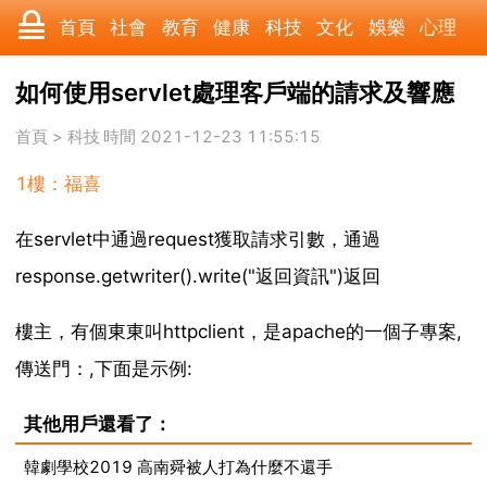
首頁
社會
教育
健康
科技
文化
娛樂
心理
數碼
汽車
美食
遊戲
時尚
家居
財經
旅遊
如何使用servlet處理客戶端的請求及響應
科學
育兒
職場
歷史
體育
寵物
三農
動漫
首頁
>
科技
時間 2021-12-23 11:55:15
1樓：福喜
收藏
國際
軍事
電影
其它
在servlet中通過request獲取請求引數，通過
response.getwriter().write("返回資訊")返回
樓主，有個東東叫httpclient，是apache的一個子專案,
傳送門：,下面是示例:
其他用戶還看了：
韓劇學校2019 高南舜被人打為什麼不還手