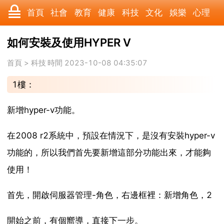
首頁
社會
教育
健康
科技
文化
娛樂
心理
數碼
汽車
美食
遊戲
時尚
家居
財經
旅遊
如何安裝及使用HYPER V
科學
育兒
職場
歷史
體育
寵物
三農
動漫
首頁
>
科技
時間 2023-10-08 04:35:07
1樓：
收藏
國際
軍事
電影
其它
新增hyper-v功能。
在2008 r2系統中，預設在情況下，是沒有安裝hyper-v
功能的，所以我們首先要新增這部分功能出來，才能夠
使用！
首先，開啟伺服器管理-角色，右邊框裡：新增角色，2
開始之前，有個嚮導，直接下一步。