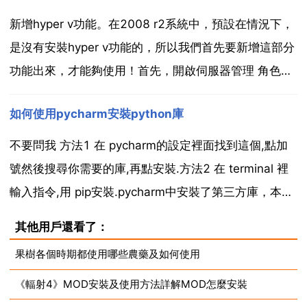
64位系統的，所以你的電...
新增hyper v功能。在2008 r2系統中，預設在情況下，
是沒有安裝hyper v功能的，所以我們首先要新增這部分
功能出來，才能夠使用！首先，開啟伺服器管理 角色，
右邊框裡 新增角色，2 開始之前，有個嚮導，直接下一
如何使用pycharm安裝python庫
步。hyper v簡介，其實算是說明書吧，描述了hyper v
的功能使用及要求和...
不要問我 方法1 在 pycharm的設定裡面找到這個,點加
號然後搜尋你需要的庫,再點安裝.方法2 在 terminal 裡
輸入指令,用 pip安裝.pycharm中安裝了第三方庫，本地
執行python檔案沒有問題，使用jenkins執行python檔
其他用戶還看了：
案發現找不到第三方庫 20 gta小雞 在jen...
果樹各個時期都使用哪些農藥及如何使用
《輻射4》MOD安裝及使用方法詳解MOD怎麼安裝