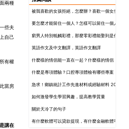
面兩種
被我喜歡的女孩拒絕，怎麼辦？喜歡一個女生怕被
要怎麼才能留住一個人？怎樣可以留住一個人
一些夫
窮男人特別牴觸彩禮，那麼零彩禮能娶到是什麼型
上自己
英語作文及中文翻譯，英語作文翻譯
什麼樣的情侶能一直在一起？什麼樣的情侶，能在
所有權
什麼是專項體驗？口腔專項體檢有哪些專案
急求！鄉鎮統計工作先進材料或經驗材料 200
此當房
如何激發學生學習興趣，提高教學質量
關於天冷了的句子
有什麼軟體可以貸款提現，有什麼金融軟體可以借
是講在