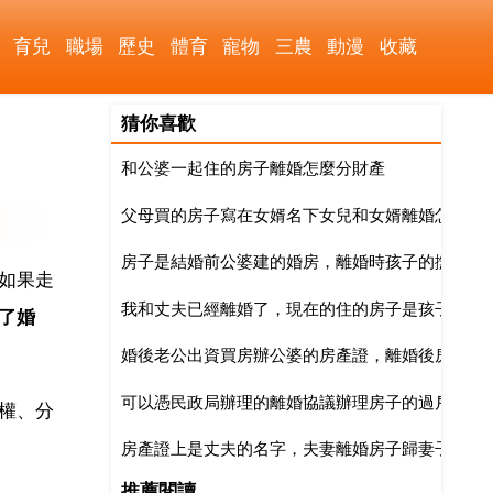
育兒
職場
歷史
體育
寵物
三農
動漫
收藏
猜你喜歡
和公婆一起住的房子離婚怎麼分財產
父母買的房子寫在女婿名下女兒和女婿離婚怎麼辦
房子是結婚前公婆建的婚房，離婚時孩子的撫養權
如果走
我和丈夫已經離婚了，現在的住的房子是孩子爺爺
了婚
婚後老公出資買房辦公婆的房產證，離婚後房子歸
可以憑民政局辦理的離婚協議辦理房子的過戶問題
權、分
房產證上是丈夫的名字，夫妻離婚房子歸妻子，過
推薦閱讀