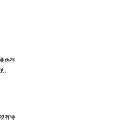
關係存
的。
沒有特