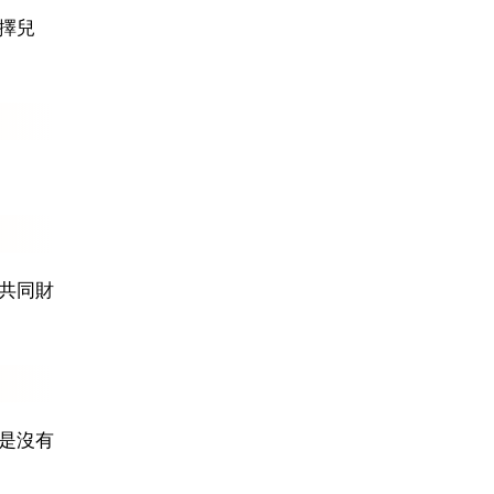
擇兒
共同財
是沒有