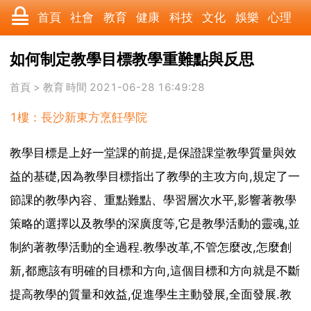
首頁
社會
教育
健康
科技
文化
娛樂
心理
數碼
汽車
美食
遊戲
時尚
家居
財經
旅遊
如何制定教學目標教學重難點與反思
科學
育兒
職場
歷史
體育
寵物
三農
動漫
首頁
>
教育
時間 2021-06-28 16:49:28
1樓：長沙新東方烹飪學院
收藏
國際
軍事
電影
其它
教學目標是上好一堂課的前提,是保證課堂教學質量與效
益的基礎,因為教學目標指出了教學的主攻方向,規定了一
節課的教學內容、重點難點、學習層次水平,影響著教學
策略的選擇以及教學的深廣度等,它是教學活動的靈魂,並
制約著教學活動的全過程.教學改革,不管怎麼改,怎麼創
新,都應該有明確的目標和方向,這個目標和方向就是不斷
提高教學的質量和效益,促進學生主動發展,全面發展.教