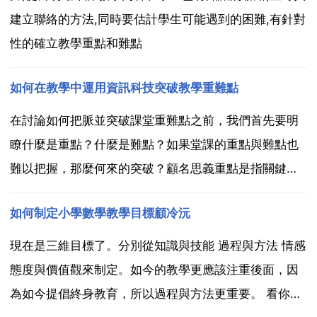
建立聯絡的方法,同時要估計學生可能遇到的困難,有針對
性的確立教學重點和難點
如何在教學中運用資訊科技突破教學重難點
在討論如何把脈並突破課堂重難點之前，我們首先要明
瞭什麼是重點？什麼是難點？如果堂課的重點與難點也
難以把握，那麼何來的突破？顧名思義重點是指關鍵性
的知識，學生理解了這個關鍵性的知識其它問題就可以
如何制定小學數學教學目標顧冷沅
迎刃而解。而難點主要是指教材中那些對大多數學生來
說認為比較難以理解 難以掌握的知識和技能。教材中的
現在是三維目標了。分別從知識與技能 過程與方法 情感
一些重點很...
態度與價值觀來制定。如今的教學更應該注重後面，因
為如今提倡終身教育，所以過程與方法更重要。 看你的