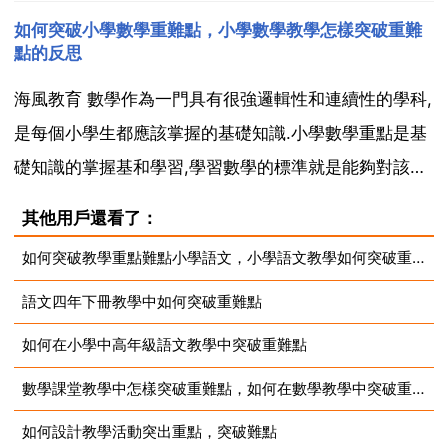
學生認知程度，認知層次，確定你的教學目標！ 儀陽幸
如何突破小學數學重難點，小學數學教學怎樣突破重難
福人生 一般分 知識目標，能力目標，情感目標 孤山夜
點的反思
雨 現在應該是學習目標了，以學生為出發點了，教學...
海風教育 數學作為一門具有很強邏輯性和連續性的學科,
是每個小學生都應該掌握的基礎知識.小學數學重點是基
礎知識的掌握基和學習,學習數學的標準就是能夠對該學
籍範圍內的題目進行正確的解答.考察公式概念是小學數
其他用戶還看了：
學重點要掌握的知識,下面這幾個學習方法帶你學好數學.
如何突破教學重點難點小學語文，小學語文教學如何突破重難點
知識反應 1.穩抓課堂,理科的學習重要的是平時...
語文四年下冊教學中如何突破重難點
如何在小學中高年級語文教學中突破重難點
數學課堂教學中怎樣突破重難點，如何在數學教學中突破重點和難點
如何設計教學活動突出重點，突破難點