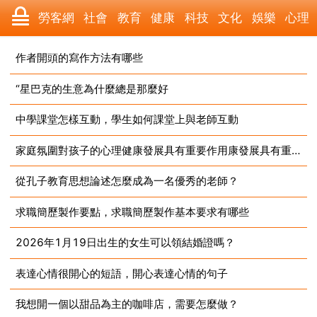
勞客網
社會
教育
健康
科技
文化
娛樂
心理
數碼
汽車
遊戲
美食
時尚
財經
家居
旅遊
作者開頭的寫作方法有哪些
“星巴克的生意為什麼總是那麼好
2023-08-15
育兒
科學
職場
體育
歷史
寵物
三農
動漫
中學課堂怎樣互動，學生如何課堂上與老師互動
2023-08-15
收藏
國際
軍事
電影
其它
家庭氛圍對孩子的心理健康發展具有重要作用康發展具有重要作用
2023-08-15
從孔子教育思想論述怎麼成為一名優秀的老師？
2023-08-15
求職簡歷製作要點，求職簡歷製作基本要求有哪些
2023-08-15
2026年1月19日出生的女生可以領結婚證嗎？
2023-08-15
表達心情很開心的短語，開心表達心情的句子
2023-08-15
我想開一個以甜品為主的咖啡店，需要怎麼做？
2023-08-15