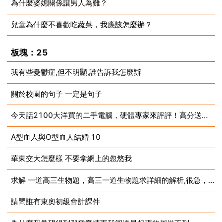
為什麼婆媳關係讓男人為難？
2023-08-13
兒童為什麼不喜歡吃蔬菜，我應該怎麼辦？
2023-08-13
2023-08-13
板塊：25
我有些憂鬱症,但不明顯,誰告訴我怎麼辦
關於校園的句子 一定是句子
2023-08-13
今天話2100大洋買的二手電腦，硬體專家來評評！高分送上！
2023-08-13
A型血人與O型血人結婚 10
2023-08-13
華東交大怎麼樣 不要拿網上的忽悠我
2023-08-13
求解 一道高三生物題，高三一道生物題求詳細的解析,很急，謝了
2023-08-13
請問誰有東奧初級會計課件
2023-08-13